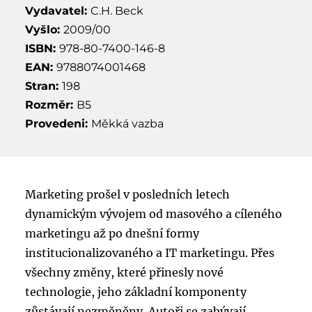
Vydavatel:
C.H. Beck
Vyšlo:
2009/00
ISBN:
978-80-7400-146-8
EAN:
9788074001468
Stran:
198
Rozměr:
B5
Provedeni:
Měkká vazba
Marketing prošel v posledních letech
dynamickým vývojem od masového a cíleného
marketingu až po dnešní formy
institucionalizovaného a IT marketingu. Přes
všechny změny, které přinesly nové
technologie, jeho základní komponenty
zůstávají nezměněny. Autoři se zabývají