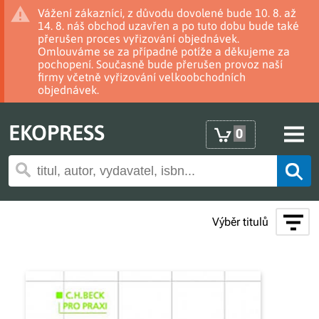
Vážení zákazníci, z důvodu dovolené bude 10. 8. až
14. 8. náš obchod uzavřen a po tuto dobu bude také
přerušen proces vyřizování objednávek.
Omlouváme se za případné potíže a děkujeme za
pochopení. Současně bude přerušen provoz naší
firmy včetně vyřizování velkoobchodních
objednávek.
EKOPRESS
0
Výběr titulů