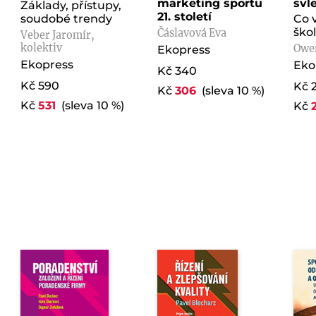
marketing sportu
svl
Základy, přístupy,
21. století
soudobé trendy
Co 
ško
Čáslavová Eva
Veber Jaromír,
kolektiv
Owe
Ekopress
Ekopress
Eko
Kč 340
Kč 590
Kč 
Kč
306
(sleva 10 %)
Kč
531
(sleva 10 %)
Kč