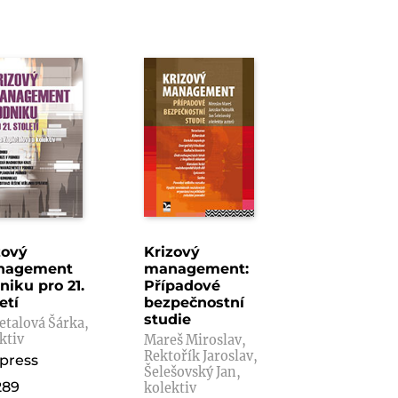
zový
Krizový
nagement
management:
niku pro 21.
Případové
etí
bezpečnostní
studie
etalová Šárka,
ktiv
Mareš Miroslav,
Rektořík Jaroslav,
press
Šelešovský Jan,
289
kolektiv