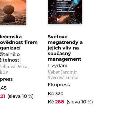
lečenská
Světové
ovědnost firem
megatrendy a
rganizací
jejich vliv na
současný
žitelně o
management
itelnosti
1. vydání
elková Petra,
ktiv
Veber Jaromír,
Švecová Lenka
press
Ekopress
245
Kč 320
221
(sleva 10 %)
Kč
288
(sleva 10 %)