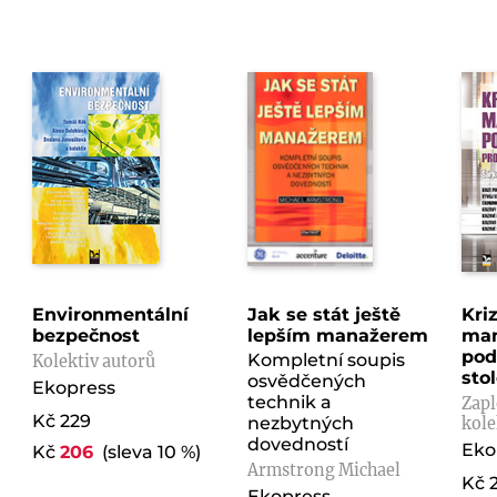
Environmentální
Jak se stát ještě
Kri
bezpečnost
lepším manažerem
ma
pod
Kompletní soupis
Kolektiv autorů
stol
osvědčených
Ekopress
technik a
Zapl
Kč 229
nezbytných
kole
dovedností
Eko
Kč
206
(sleva 10 %)
Armstrong Michael
Kč 
Ekopress