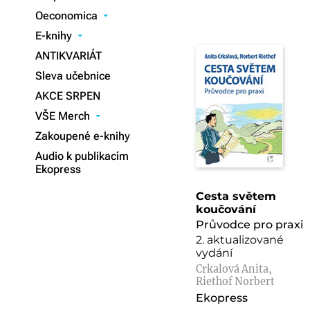
Oeconomica
▾
E-knihy
▾
ANTIKVARIÁT
Sleva učebnice
AKCE SRPEN
VŠE Merch
▾
Zakoupené e-knihy
Audio k publikacím
Ekopress
Cesta světem
koučování
Průvodce pro praxi
2. aktualizované
vydání
Crkalová Anita,
Riethof Norbert
Ekopress