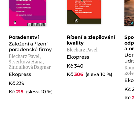
Poradenství
Řízení a zlepšování
Spo
kvality
odp
Založení a řízení
a o
poradenské firmy
Blecharz Pavel
Udr
Blecharz Pavel,
Ekopress
udrž
Štverková Hana,
Kč 340
Zindulková Dagmar
Koud
kole
Ekopress
Kč
306
(sleva 10 %)
Eko
Kč 239
Kč 
Kč
215
(sleva 10 %)
Kč