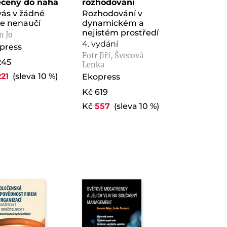
ečený do naha
rozhodování
vás v žádné
Rozhodování v
le nenaučí
dynamickém a
nejistém prostředí
n Jo
4. vydání
press
Fotr Jiří, Švecová
245
Lenka
221
(sleva 10 %)
Ekopress
Kč 619
Kč
557
(sleva 10 %)