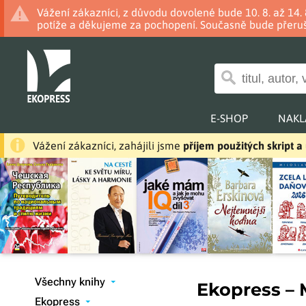
Vážení zákazníci, z důvodu dovolené bude 10. 8. až 14
potíže a děkujeme za pochopení. Současně bude přeruš
E-SHOP
NAKL
Vážení zákazníci, zahájili jsme
příjem použitých skript 
Všechny knihy
Ekopress –
▾
Ekopress
▾