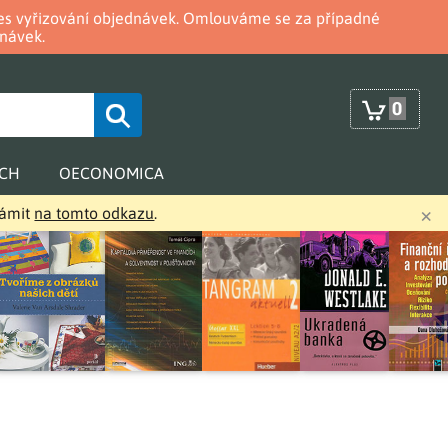
oces vyřizování objednávek. Omlouváme se za případné
návek.
0
RCH
OECONOMICA
×
námit
na tomto odkazu
.