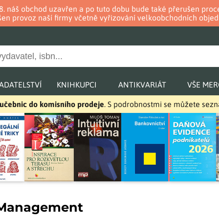
. 8. náš obchod uzavřen a po tuto dobu bude také přerušen pr
en provoz naší firmy včetně vyřizování velkoobchodních objed
ADATELSTVÍ
KNIHKUPCI
ANTIKVARIÁT
VŠE ME
a učebnic do komisního prodeje
. S podrobnostmi se můžete sez
 Management