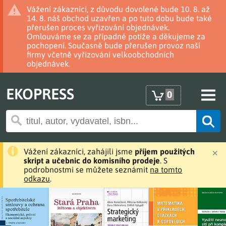
Vážení zákazníci, z důvodu dovolené bude 10. 8. až
14. 8. náš obchod uzavřen a po tuto dobu bude také
přerušen proces vyřizování objednávek.
Omlouváme se za případné potíže a děkujeme za
pochopení. Současně bude přerušen provoz naší
firmy včetně vyřizování velkoobchodních
objednávek.
EKOPRESS
0
×
Vážení zákazníci, zahájili jsme
příjem použitých
skript a učebnic do komisního prodeje
. S
podrobnostmi se můžete seznámit
na tomto
odkazu
.