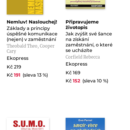
Nemluv! Naslouchej!
Připravujeme
životopis
Základy a principy
úspěšné komunikace
Jak zvýšit své šance
(nejen) v zaměstnání
na získání
zaměstnání, o které
Theobald Theo, Cooper
se ucházíte
Cary
Corfield Rebecca
Ekopress
Ekopress
Kč 219
Kč 169
Kč
191
(sleva 13 %)
Kč
152
(sleva 10 %)