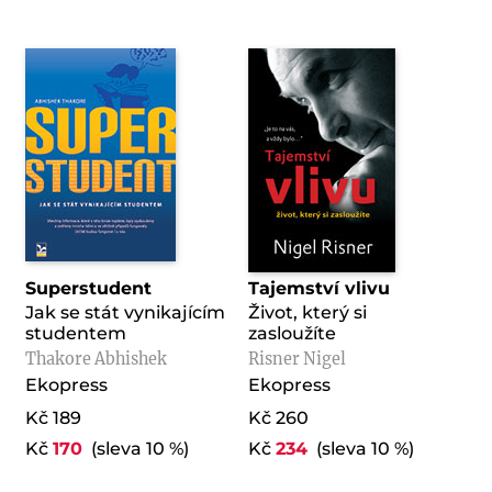
Superstudent
Tajemství vlivu
Jak se stát vynikajícím
Život, který si
studentem
zasloužíte
Thakore Abhishek
Risner Nigel
Ekopress
Ekopress
Kč 189
Kč 260
Kč
170
(sleva 10 %)
Kč
234
(sleva 10 %)