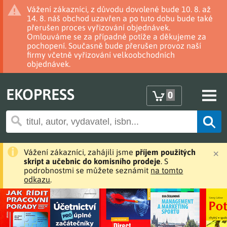
Vážení zákazníci, z důvodu dovolené bude 10. 8. až
14. 8. náš obchod uzavřen a po tuto dobu bude také
přerušen proces vyřizování objednávek.
Omlouváme se za případné potíže a děkujeme za
pochopení. Současně bude přerušen provoz naší
firmy včetně vyřizování velkoobchodních
objednávek.
EKOPRESS
0
×
Vážení zákazníci, zahájili jsme
příjem použitých
skript a učebnic do komisního prodeje
. S
podrobnostmi se můžete seznámit
na tomto
odkazu
.