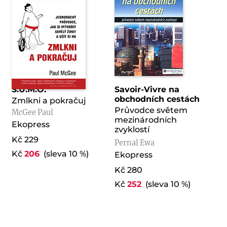
S.U.M.O.
Savoir-Vivre na
obchodních cestách
Zmlkni a pokračuj
Průvodce světem
McGee Paul
mezinárodních
Ekopress
zvyklostí
Kč 229
Pernal Ewa
Kč
206
(sleva 10 %)
Ekopress
Kč 280
Kč
252
(sleva 10 %)