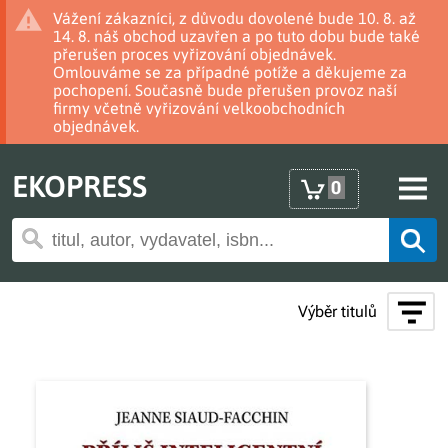
Vážení zákazníci, z důvodu dovolené bude 10. 8. až
14. 8. náš obchod uzavřen a po tuto dobu bude také
přerušen proces vyřizování objednávek.
Omlouváme se za případné potíže a děkujeme za
pochopení. Současně bude přerušen provoz naší
firmy včetně vyřizování velkoobchodních
objednávek.
EKOPRESS
0
Výběr titulů