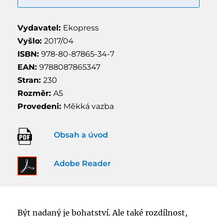
Vydavatel:
Ekopress
Vyšlo:
2017/04
ISBN:
978-80-87865-34-7
EAN:
9788087865347
Stran:
230
Rozměr:
A5
Provedeni:
Měkká vazba
Obsah a úvod
Adobe Reader
Být nadaný je bohatství. Ale také rozdílnost,