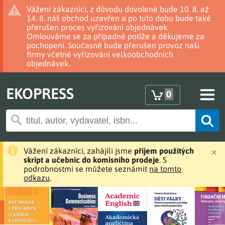
Vážení zákazníci, z důvodu dovolené bude 10. 8. až
14. 8. náš obchod uzavřen a po tuto dobu bude také
přerušen proces vyřizování objednávek.
Omlouváme se za případné potíže a děkujeme za
pochopení. Současně bude přerušen provoz naší
firmy včetně vyřizování velkoobchodních
objednávek.
EKOPRESS
0
×
Vážení zákazníci, zahájili jsme
příjem použitých
skript a učebnic do komisního prodeje
. S
podrobnostmi se můžete seznámit
na tomto
odkazu
.