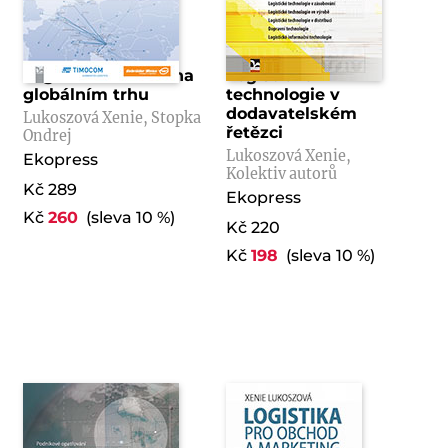
Logistická centra na
Logistické
globálním trhu
technologie v
dodavatelském
Lukoszová Xenie, Stopka
řetězci
Ondrej
Lukoszová Xenie,
Ekopress
Kolektiv autorů
Kč 289
Ekopress
Kč
260
(sleva 10 %)
Kč 220
Kč
198
(sleva 10 %)