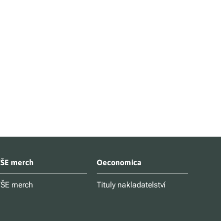
ŠE merch
Oeconomica
ŠE merch
Tituly nakladatelství