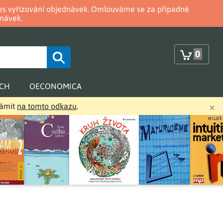
oces vyřizování objednávek. Omlouváme se za případné
návek.
0
RCH
OECONOMICA
×
námit
na tomto odkazu
.