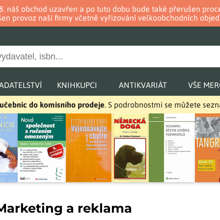
. 8. náš obchod uzavřen a po tuto dobu bude také přerušen pr
en provoz naší firmy včetně vyřizování velkoobchodních objed
ADATELSTVÍ
KNIHKUPCI
ANTIKVARIÁT
VŠE ME
a učebnic do komisního prodeje
. S podrobnostmi se můžete sez
Marketing a reklama