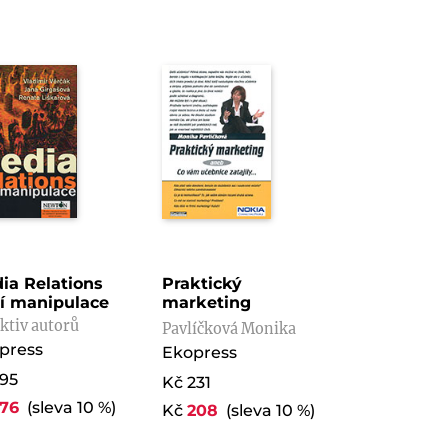
ia Relations
Praktický
í manipulace
marketing
ktiv autorů
Pavlíčková Monika
press
Ekopress
195
Kč 231
176
(sleva 10 %)
Kč
208
(sleva 10 %)