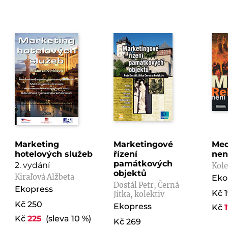
Marketing
Marketingové
Med
hotelových služeb
řízení
nen
památkových
2. vydání
Kole
objektů
Kiraľová Alžbeta
Eko
Dostál Petr, Černá
Ekopress
Kč 
Jitka, kolektiv
Kč 250
Ekopress
Kč
Kč
225
(sleva 10 %)
Kč 269