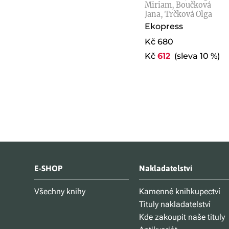
Miriam, Boučková
Jana, Trčková Olga
Ekopress
Kč 680
Kč
612
(sleva 10 %)
E-SHOP
Nakladatelství
Všechny knihy
Kamenné knihkupectví
Tituly nakladatelství
Kde zakoupit naše tituly