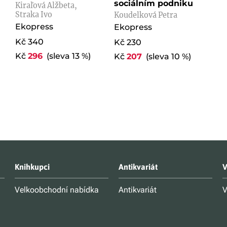
sociálním podniku
Kiraľová Alžbeta,
Straka Ivo
Koudelková Petra
Ekopress
Ekopress
Kč 340
Kč 230
Kč
296
(sleva 13 %)
Kč
207
(sleva 10 %)
Knihkupci
Antikvariát
V
Velkoobchodní nabídka
Antikvariát
V