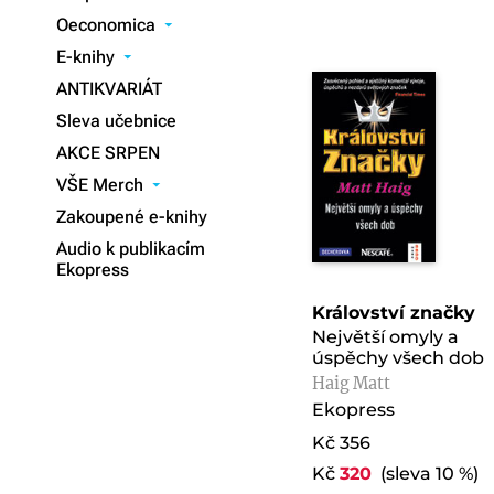
Oeconomica
▾
E-knihy
▾
ANTIKVARIÁT
Sleva učebnice
AKCE SRPEN
VŠE Merch
▾
Zakoupené e-knihy
Audio k publikacím
Ekopress
Království značky
Největší omyly a
úspěchy všech dob
Haig Matt
Ekopress
Kč 356
Kč
320
(sleva 10 %)