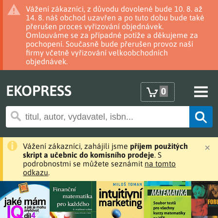
Vážení zákazníci, z důvodu dovolené bude 10. 8. až
14. 8. náš obchod uzavřen a po tuto dobu bude také
přerušen proces vyřizování objednávek.
Omlouváme se za případné potíže a děkujeme za
pochopení. Současně bude přerušen provoz naší
firmy včetně vyřizování velkoobchodních
objednávek.
EKOPRESS
0
×
Vážení zákazníci, zahájili jsme
příjem použitých
skript a učebnic do komisního prodeje
. S
podrobnostmi se můžete seznámit
na tomto
odkazu
.