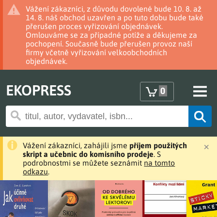
Vážení zákazníci, z důvodu dovolené bude 10. 8. až
14. 8. náš obchod uzavřen a po tuto dobu bude také
přerušen proces vyřizování objednávek.
Omlouváme se za případné potíže a děkujeme za
pochopení. Současně bude přerušen provoz naší
firmy včetně vyřizování velkoobchodních
objednávek.
EKOPRESS
0
×
Vážení zákazníci, zahájili jsme
příjem použitých
skript a učebnic do komisního prodeje
. S
podrobnostmi se můžete seznámit
na tomto
odkazu
.