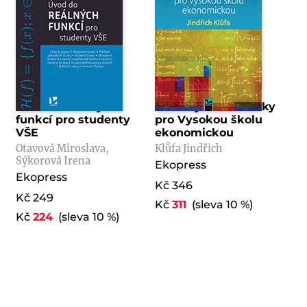
Úvod do reálných
Základy matematiky
funkcí pro studenty
pro Vysokou školu
VŠE
ekonomickou
Otavová Miroslava,
Klůfa Jindřich
Sýkorová Irena
Ekopress
Ekopress
Kč 346
Kč 249
Kč
311
(sleva 10 %)
Kč
224
(sleva 10 %)