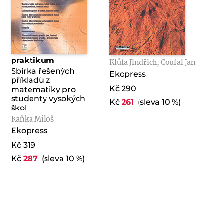
Matematické
Matematika I
praktikum
Klůfa Jindřich, Coufal Jan
Sbírka řešených
Ekopress
příkladů z
Kč 290
matematiky pro
studenty vysokých
Kč
261
(sleva 10 %)
škol
Kaňka Miloš
Ekopress
Kč 319
Kč
287
(sleva 10 %)