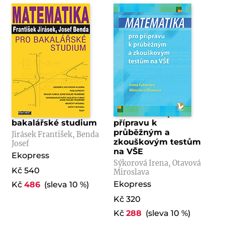
Matematika pro
Matematika pro
bakalářské studium
přípravu k
průběžným a
Jirásek František, Benda
zkouškovým testům
Josef
na VŠE
Ekopress
Sýkorová Irena, Otavová
Kč 540
Miroslava
Ekopress
Kč
486
(sleva 10 %)
Kč 320
Kč
288
(sleva 10 %)