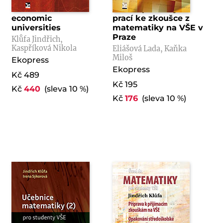
Mathematics for
Sbírka písemných
economic
prací ke zkoušce z
universities
matematiky na VŠE v
Praze
Klůfa Jindřich,
Kaspříková Nikola
Eliášová Lada, Kaňka
Miloš
Ekopress
Ekopress
Kč 489
Kč 195
Kč
440
(sleva 10 %)
Kč
176
(sleva 10 %)