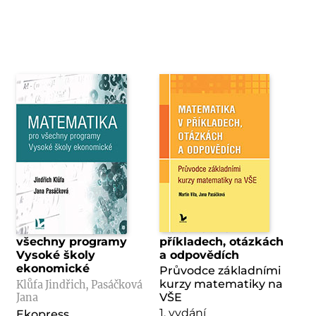
Matematika pro
Matematika v
všechny programy
příkladech, otázkách
Vysoké školy
a odpovědích
ekonomické
Průvodce základními
kurzy matematiky na
Klůfa Jindřich, Pasáčková
VŠE
Jana
1. vydání
Ekopress