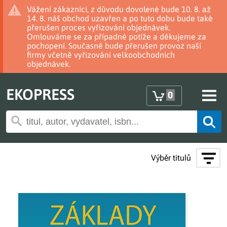
Vážení zákazníci, z důvodu dovolené bude 10. 8. až
14. 8. náš obchod uzavřen a po tuto dobu bude také
přerušen proces vyřizování objednávek.
Omlouváme se za případné potíže a děkujeme za
pochopení. Současně bude přerušen provoz naší
firmy včetně vyřizování velkoobchodních
objednávek.
EKOPRESS
0
Výběr titulů