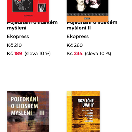
Pojednání o lidském
Pojednání o lidském
myšlení
myšlení II
Ekopress
Ekopress
Kč 210
Kč 260
Kč
189
(sleva 10 %)
Kč
234
(sleva 10 %)