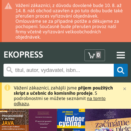
Vážení zákazníci, z důvodu dovolené bude 10. 8. až
14. 8. náš obchod uzavřen a po tuto dobu bude také
přerušen proces vyřizování objednávek.
Omlouváme se za případné potíže a děkujeme za
pochopení. Současně bude přerušen provoz naší
firmy včetně vyřizování velkoobchodních
objednávek.
EKOPRESS
0
×
Vážení zákazníci, zahájili jsme
příjem použitých
skript a učebnic do komisního prodeje
. S
podrobnostmi se můžete seznámit
na tomto
odkazu
.