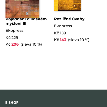
Pojednání o lidském
Rozličné úvahy
myšlení III
Ekopress
Ekopress
Kč 159
Kč 229
Kč
143
(sleva 10 %)
Kč
206
(sleva 10 %)
E-SHOP