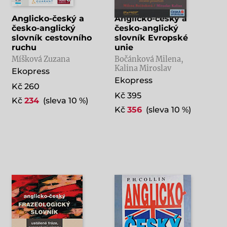
Anglicko-český a
Anglicko-český a
česko-anglický
česko-anglický
slovník cestovního
slovník Evropské
ruchu
unie
Míšková Zuzana
Bočánková Milena,
Kalina Miroslav
Ekopress
Ekopress
Kč 260
Kč 395
Kč
234
(sleva 10 %)
Kč
356
(sleva 10 %)