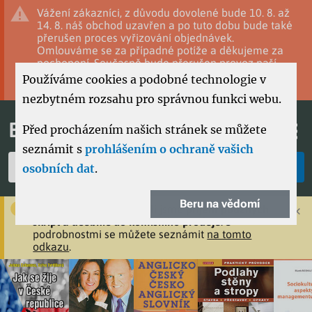
Vážení zákazníci, z důvodu dovolené bude 10. 8. až
14. 8. náš obchod uzavřen a po tuto dobu bude také
přerušen proces vyřizování objednávek.
Omlouváme se za případné potíže a děkujeme za
pochopení. Současně bude přerušen provoz naší
firmy včetně vyřizování velkoobchodních
Používáme cookies a podobné technologie v
objednávek.
nezbytném rozsahu pro správnou funkci webu.
EKOPRESS
Před procházením našich stránek se můžete
0
seznámit s
prohlášením o ochraně vašich
osobních dat
.
Beru na vědomí
×
Vážení zákazníci, zahájili jsme
příjem použitých
skript a učebnic do komisního prodeje
. S
podrobnostmi se můžete seznámit
na tomto
odkazu
.