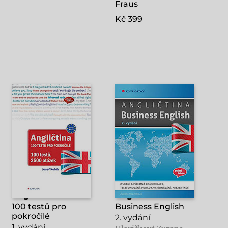
Fraus
Kč 399
Angličtina
Angličtina
100 testů pro
Business English
pokročilé
2. vydání
1. vydání