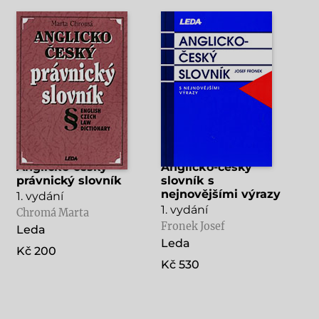
Anglicko-český
Anglicko-český
právnický slovník
slovník s
nejnovějšími výrazy
1. vydání
1. vydání
Chromá Marta
Fronek Josef
Leda
Leda
Kč 200
Kč 530