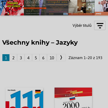
Výběr titulů
Všechny knihy – Jazyky
❭
1
2
3
4
5
6
10
Záznam 1–20 z 193