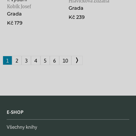
Hlavičková Zuzana
Kobík Josef
Grada
Grada
Kč 239
Kč 179
❭
1
2
3
4
5
6
10
E-SHOP
Všechny knihy