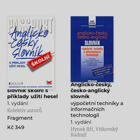
Anglicko-český
Anglicko-český,
slovník školní s
česko-anglický
příklady užití hesel
slovník
1. vydání
výpočetní techniky a
informačních
Kolektiv autorů
technologií
Fragment
1. vydání
Kč 349
Hynek Jiří, Vítkovský
Radmil