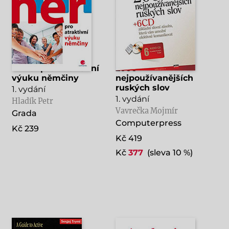
111 her pro atraktivní
2000
výuku němčiny
nejpoužívanějších
ruských slov
1. vydání
1. vydání
Hladík Petr
Vavrečka Mojmír
Grada
Computerpress
Kč 239
Kč 419
Kč
377
(sleva 10 %)