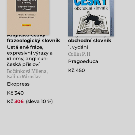
Anglicko-český
Anglicko-český
frazeologický slovník
obchodní slovník
Ustálené fráze,
1. vydání
expresivní výrazy a
Collin P. H.
idiomy, anglicko-
Pragoeduca
česká přísloví
Kč 450
Bočánková Milena,
Kalina Miroslav
Ekopress
Kč 340
Kč
306
(sleva 10 %)