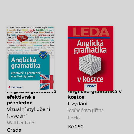
Anglická gramatika
Anglická gramatika v
efektivně a
kostce
přehledně
1. vydání
Vizuální styl učení
Svobodová Jiřina
1. vydání
Leda
Walther Lutz
Kč 250
Grada