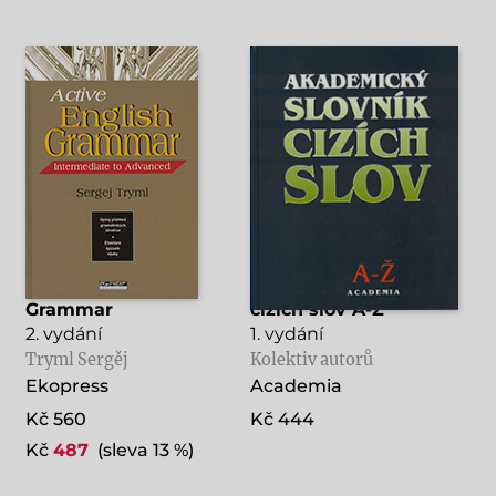
Active English
Akademický slovník
Grammar
cizích slov A-Ž
2. vydání
1. vydání
Tryml Sergěj
Kolektiv autorů
Ekopress
Academia
Kč 560
Kč 444
Kč
487
(sleva 13 %)