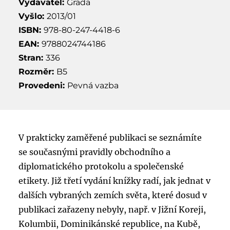
Vydavatel:
Grada
Vyšlo:
2013/01
ISBN:
978-80-247-4418-6
EAN:
9788024744186
Stran:
336
Rozměr:
B5
Provedeni:
Pevná vazba
V prakticky zaměřené publikaci se seznámíte
se současnými pravidly obchodního a
diplomatického protokolu a společenské
etikety. Již třetí vydání knížky radí, jak jednat v
dalších vybraných zemích světa, které dosud v
publikaci zařazeny nebyly, např. v Jižní Koreji,
Kolumbii, Dominikánské republice, na Kubě,