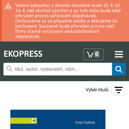
Vážení zákazníci, z důvodu dovolené bude 10. 8. až
14. 8. náš obchod uzavřen a po tuto dobu bude také
přerušen proces vyřizování objednávek.
Omlouváme se za případné potíže a děkujeme za
pochopení. Současně bude přerušen provoz naší
firmy včetně vyřizování velkoobchodních
objednávek.
EKOPRESS
0
Výběr titulů