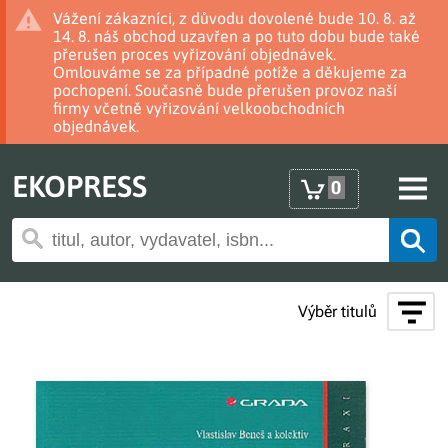
Vážení zákazníci, z důvodu dovolené bude 10. 8. až
14. 8. náš obchod uzavřen a po tuto dobu bude také
přerušen proces vyřizování objednávek.
Omlouváme se za případné potíže a děkujeme za
pochopení. Současně bude přerušen provoz naší
firmy včetně vyřizování velkoobchodních
objednávek.
EKOPRESS
0
Výběr titulů