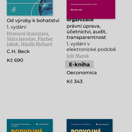
Národní účetnictví
Nestátní neziskové
organizace
Od výroby k bohatství
právní úprava,
1. vydání
účetnictví, audit,
Hronová Stanislava,
transparentnost
Sixta Jaroslav, Fischer
1. vydání v
Jakub, Hindls Richard
elektronické podobě
C.H. Beck
Jošt Marek
Kč 690
E-kniha
Oeconomica
Kč 343