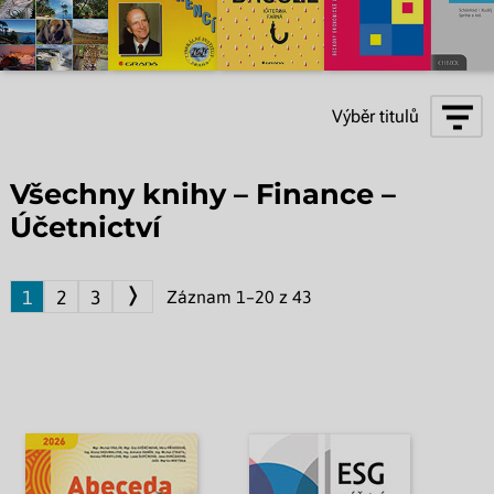
Výběr titulů
Všechny knihy – Finance –
Účetnictví
❭
1
2
3
Záznam 1–20 z 43