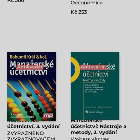
Kč 386
Oeconomica
Kč 253
Antikvariát
Antikvariát
Manažerské
Manažerské
účetnictví, 3. vydání
účetnictví: Nástroje a
metody, 2. vydání
ZVÝRAZNĚNO
ZVÝRAZŇOVAČEM
Wolters Kluwer