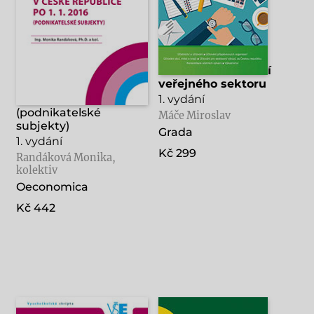
Finanční účetnictví v
Finanční účetnictví
České republice po 1.
veřejného sektoru
1. 2016
1. vydání
(podnikatelské
Máče Miroslav
subjekty)
Grada
1. vydání
Kč 299
Randáková Monika,
kolektiv
Oeconomica
Kč 442