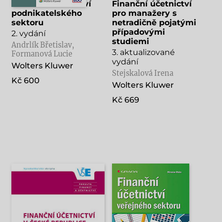
Finanční účetnictví
Finanční účetnictví
podnikatelského
pro manažery s
sektoru
netradičně pojatými
případovými
2. vydání
studiemi
Andrlík Břetislav,
3. aktualizované
Formanová Lucie
vydání
Wolters Kluwer
Stejskalová Irena
Kč 600
Wolters Kluwer
Kč 669