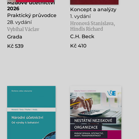
Mzdové účetnictví
Národní účetnictví
2026
Koncept a analýzy
Praktický průvodce
1. vydání
28. vydání
Hronová Stanislava,
Hindls Richard
Vybíhal Václav
C.H. Beck
Grada
Kč 410
Kč 539