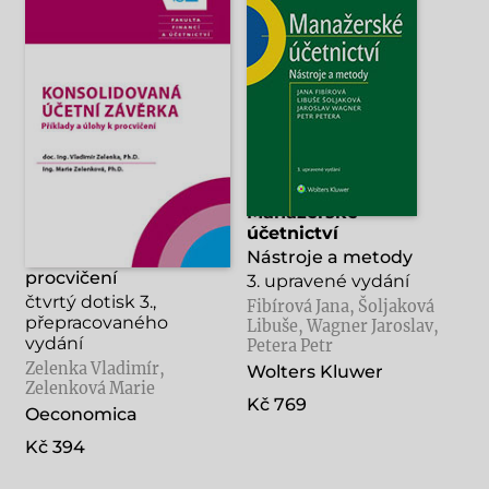
Konsolidovaná účetní
Manažerské
závěrka
účetnictví
Příklady a úlohy k
Nástroje a metody
procvičení
3. upravené vydání
čtvrtý dotisk 3.,
Fibírová Jana, Šoljaková
přepracovaného
Libuše, Wagner Jaroslav,
vydání
Petera Petr
Zelenka Vladimír,
Wolters Kluwer
Zelenková Marie
Kč 769
Oeconomica
Kč 394