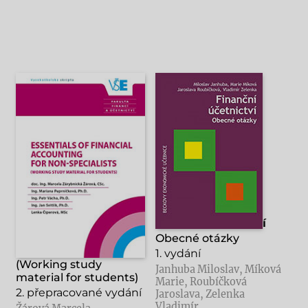
Essentials of
Finanční účetnictví
Financial Accounting
Obecné otázky
for Non-Specialists
1. vydání
(Working study
Janhuba Miloslav, Míková
material for students)
Marie, Roubíčková
2. přepracované vydání
Jaroslava, Zelenka
Vladimír