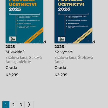
Podvojné účetnictví
Podvojné účetnictví
2025
2026
31. vydání
32. vydání
Skálová Jana, Suková
Skálová Jana, Štolcová
Anna, kolektiv
Anna
Grada
Grada
Kč 299
Kč 299
❭
1
2
3