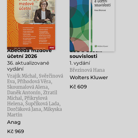
Abeceda mzdové
ESG a účetní
účetní 2026
souvislosti
36. aktualizované
1. vydání
vydání
Březinová Hana
Vrajík Michal, Svěrčinová
Wolters Kluwer
Eva, Příhodová Věra,
Kč 609
Skoumalová Alena,
Daněk Antonín, Ztratil
Michal, Přikrylová
Helena, Šupčíková Lada,
Dorčáková Jana, Mikyska
Martin
Anag
Kč 969