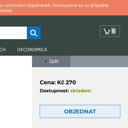
oces vyřizování objednávek. Omlouváme se za případné
návek.
0
RCH
OECONOMICA
Zpět
Cena: Kč 270
Dostupnost:
skladem
OBJEDNAT