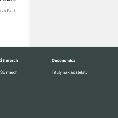
Kolektiv autorů
vydání
Kč 335
irch Paul
Plamínek jiří
Kč
302
(sleva 
Kč 238
ŠE merch
Oeconomica
ŠE merch
Tituly nakladatelství