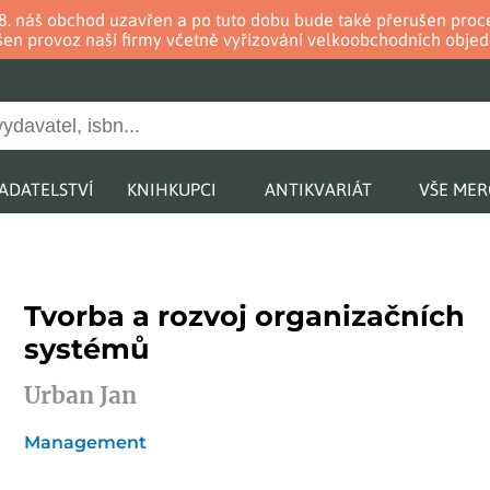
. 8. náš obchod uzavřen a po tuto dobu bude také přerušen pr
en provoz naší firmy včetně vyřizování velkoobchodních objed
ADATELSTVÍ
KNIHKUPCI
ANTIKVARIÁT
VŠE ME
Tvorba a rozvoj organizačních
systémů
Urban Jan
Management