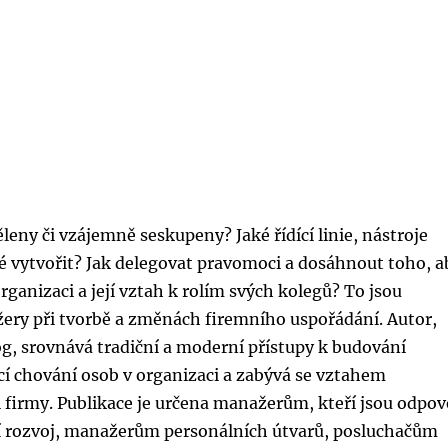
leny či vzájemně seskupeny? Jaké řídící linie, nástroje
é vytvořit? Jak delegovat pravomoci a dosáhnout toho, a
rganizaci a její vztah k rolím svých kolegů? To jsou
ažery při tvorbě a změnách firemního uspořádání. Autor,
, srovnává tradiční a moderní přístupy k budování
ící chování osob v organizaci a zabývá se vztahem
 firmy. Publikace je určena manažerům, kteří jsou odpo
í rozvoj, manažerům personálních útvarů, posluchačům