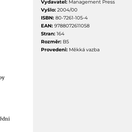
Vydavatel:
Management Press
Vyšlo:
2004/00
ISBN:
80-7261-105-4
EAN:
9788072611058
Stran:
164
Rozměr:
B5
Provedeni:
Měkká vazba
by
vědni