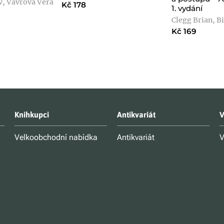
, Vávrová Věra
Kč 178
1. vydání
Clegg Brian, B
Kč 169
Knihkupci
Antikvariát
V
Velkoobchodní nabídka
Antikvariát
V