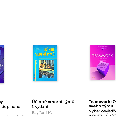
by
Účinné vedení týmů
Teamwork: Z
svého týmu
 a doplněné
1. vydání
Výběr osvědč
Bay Rolf H.
a postupů - 7