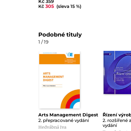
Kč 359
Kč
305
(sleva 15 %)
Podobné tituly
1 / 19
Arts Management Digest
Řízení výro
2. přepracované vydání
2. rozšířené
vydání
Hedvábná Iva