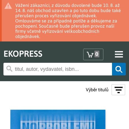
Vážení zákazníci, z důvodu dovolené bude 10. 8. až
14. 8. náš obchod uzavřen a po tuto dobu bude také
přerušen proces vyřizování objednávek.
Omlouváme se za případné potíže a děkujeme za
pochopení. Současně bude přerušen provoz naší
firmy včetně vyřizování velkoobchodních
objednávek.
EKOPRESS
0
Výběr titulů