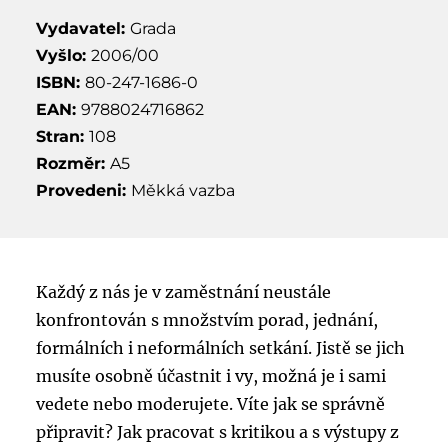
Vydavatel:
Grada
Vyšlo:
2006/00
ISBN:
80-247-1686-0
EAN:
9788024716862
Stran:
108
Rozměr:
A5
Provedeni:
Měkká vazba
Každý z nás je v zaměstnání neustále
konfrontován s množstvím porad, jednání,
formálních i neformálních setkání. Jistě se jich
musíte osobně účastnit i vy, možná je i sami
vedete nebo moderujete. Víte jak se správně
připravit? Jak pracovat s kritikou a s výstupy z