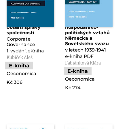
Aktuální otázky v
Analýza
oblasti správy
hospodářsko-
společností
politických vztahů
Německa a
Corporate
Sovětského svazu
Governance
v letech 1939-1941
1. vydání, eKniha
e-kniha PDF
Kubíček Aleš
Fabiánková Klára
E-kniha
E-kniha
Oeconomica
Oeconomica
Kč 306
Kč 274