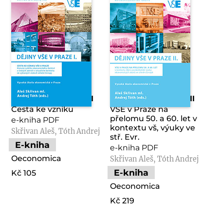
Dějiny VŠE v Praze I
Dějiny VŠE v Praze II
Cesta ke vzniku
VŠE v Praze na
přelomu 50. a 60. let v
e-kniha PDF
kontextu vš, výuky ve
Skřivan Aleš, Tóth Andrej
stř. Evr.
E-kniha
e-kniha PDF
Oeconomica
Skřivan Aleš, Tóth Andrej
E-kniha
Kč 105
Oeconomica
Kč 219