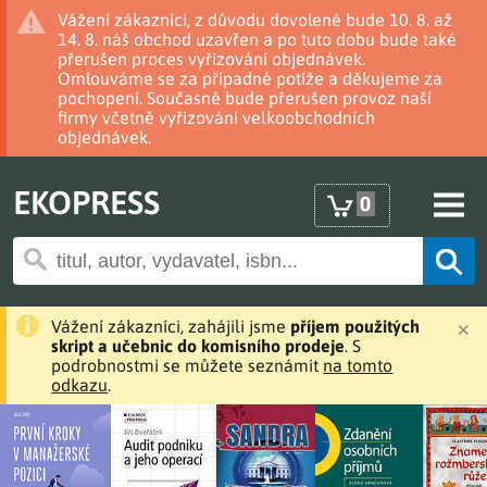
Vážení zákazníci, z důvodu dovolené bude 10. 8. až
14. 8. náš obchod uzavřen a po tuto dobu bude také
přerušen proces vyřizování objednávek.
Omlouváme se za případné potíže a děkujeme za
pochopení. Současně bude přerušen provoz naší
firmy včetně vyřizování velkoobchodních
objednávek.
EKOPRESS
0
×
Vážení zákazníci, zahájili jsme
příjem použitých
skript a učebnic do komisního prodeje
. S
podrobnostmi se můžete seznámit
na tomto
odkazu
.