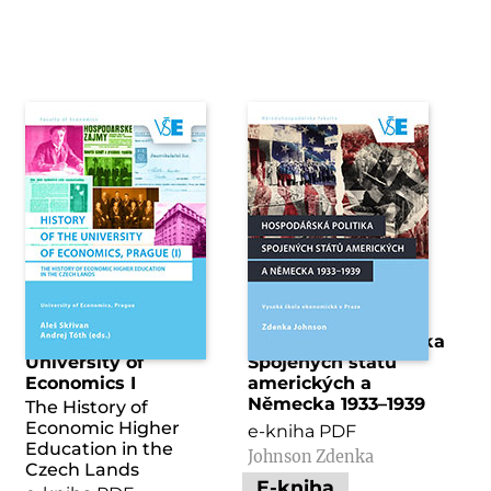
History of the
Hospodářská politika
University of
Spojených států
Economics I
amerických a
Německa 1933–1939
The History of
Economic Higher
e-kniha PDF
Education in the
Johnson Zdenka
Czech Lands
E-kniha