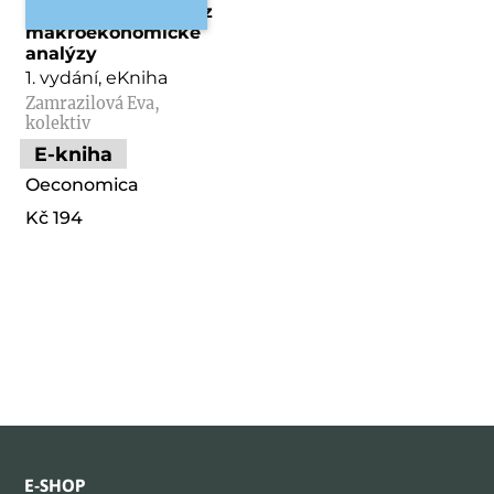
Praktické příklady z
makroekonomické
analýzy
1. vydání, eKniha
Zamrazilová Eva,
kolektiv
E-kniha
Oeconomica
Kč 194
E-SHOP