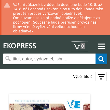
Vážení zákazníci, z důvodu dovolené bude 10. 8. až
14. 8. náš obchod uzavřen a po tuto dobu bude také
přerušen proces vyřizování objednávek.
Omlouváme se za případné potíže a děkujeme za
pochopení. Současně bude přerušen provoz naší
firmy včetně vyřizování velkoobchodních
objednávek.
EKOPRESS
0
Výběr titulů