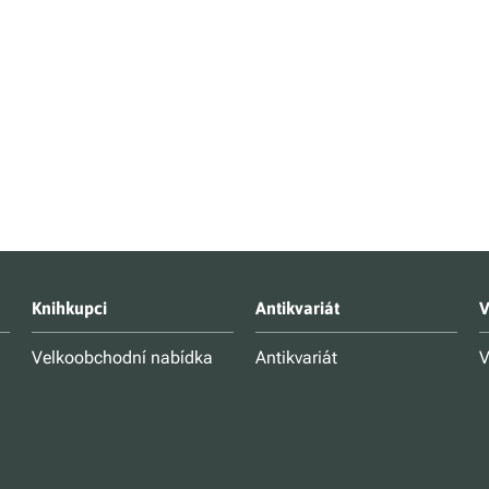
Knihkupci
Antikvariát
V
Velkoobchodní nabídka
Antikvariát
V