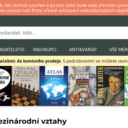
. 8. náš obchod uzavřen a po tuto dobu bude také přerušen pr
en provoz naší firmy včetně vyřizování velkoobchodních objed
ADATELSTVÍ
KNIHKUPCI
ANTIKVARIÁT
VŠE ME
a učebnic do komisního prodeje
. S podrobnostmi se můžete sez
ezinárodní vztahy