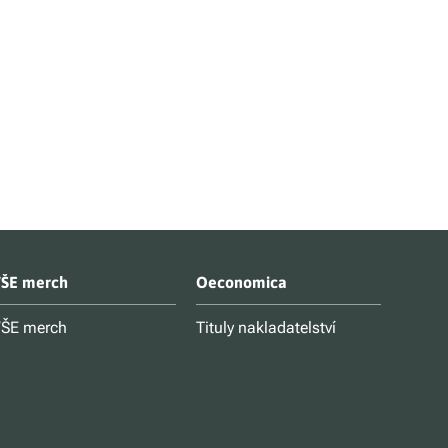
ŠE merch
Oeconomica
ŠE merch
Tituly nakladatelství