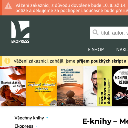
Vážení zákazníci, z důvodu dovolené bude 10. 8. až 14
potíže a děkujeme za pochopení. Současně bude přeruš
E-SHOP
NAKL
Vážení zákazníci, zahájili jsme
příjem použitých skript 
Všechny knihy
E-knihy – M
▾
Ekopress
▾