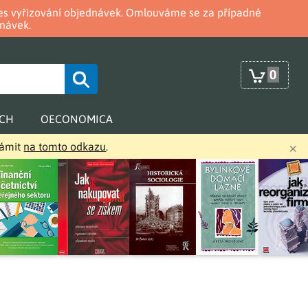
oces vyřizování objednávek. Omlouváme se za případné
návek.
0
RCH
OECONOMICA
×
námit
na tomto odkazu
.