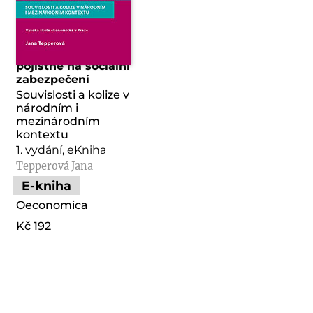
Daň z příjmů a
pojistné na sociální
zabezpečení
Souvislosti a kolize v
národním i
mezinárodním
kontextu
1. vydání, eKniha
Tepperová Jana
E-kniha
Oeconomica
Kč 192