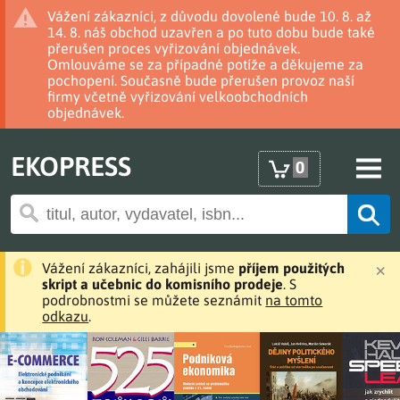
Vážení zákazníci, z důvodu dovolené bude 10. 8. až
14. 8. náš obchod uzavřen a po tuto dobu bude také
přerušen proces vyřizování objednávek.
Omlouváme se za případné potíže a děkujeme za
pochopení. Současně bude přerušen provoz naší
firmy včetně vyřizování velkoobchodních
objednávek.
EKOPRESS
0
×
Vážení zákazníci, zahájili jsme
příjem použitých
skript a učebnic do komisního prodeje
. S
podrobnostmi se můžete seznámit
na tomto
odkazu
.