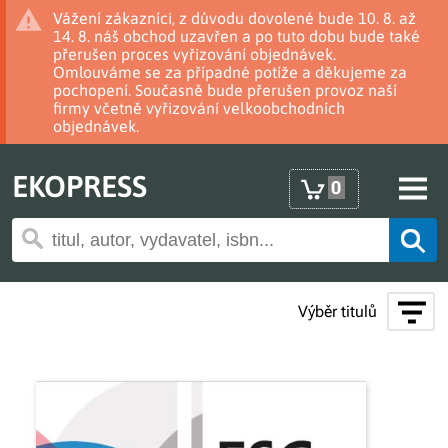
Vážení zákazníci, z důvodu dovolené bude 10. 8. až
14. 8. náš obchod uzavřen a po tuto dobu bude také
přerušen proces vyřizování objednávek.
Omlouváme se za případné potíže a děkujeme za
pochopení. Současně bude přerušen provoz naší
firmy včetně vyřizování velkoobchodních
objednávek.
EKOPRESS
0
Výběr titulů