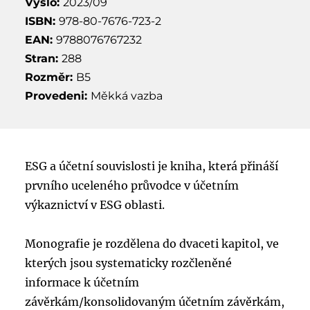
Vyšlo:
2023/09
ISBN:
978-80-7676-723-2
EAN:
9788076767232
Stran:
288
Rozměr:
B5
Provedeni:
Měkká vazba
ESG a účetní souvislosti je kniha, která přináší
prvního uceleného průvodce v účetním
výkaznictví v ESG oblasti.
Monografie je rozdělena do dvaceti kapitol, ve
kterých jsou systematicky rozčleněné
informace k účetním
závěrkám/konsolidovaným účetním závěrkám,