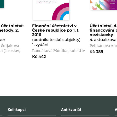
účetnictví:
Finanční účetnictví v
Účetnictví, 
etody, 2.
České republice po 1. 1.
financování 
2016
neziskovky
wer
(podnikatelské subjekty)
4. aktualizov
1. vydání
, Šoljaková
Pelikánová An
r Jaroslav,
Randáková Monika, kolektiv
Kč 389
Kč 442
Knihkupci
Antikvariát
V