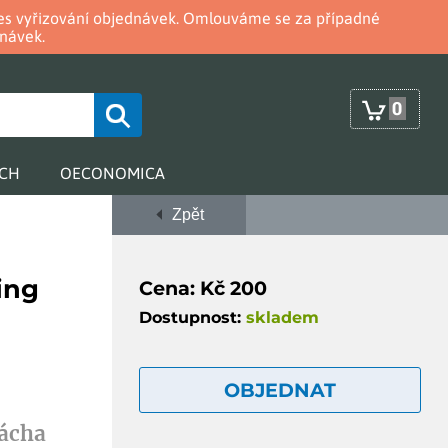
oces vyřizování objednávek. Omlouváme se za případné
návek.
0
RCH
OECONOMICA
Zpět
ing
Cena: Kč 200
Dostupnost:
skladem
OBJEDNAT
Vácha