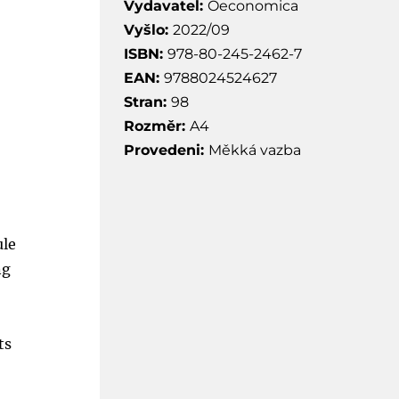
Vydavatel:
Oeconomica
Vyšlo:
2022/09
ISBN:
978-80-245-2462-7
EAN:
9788024524627
Stran:
98
Rozměr:
A4
Provedeni:
Měkká vazba
ule
ng
ts