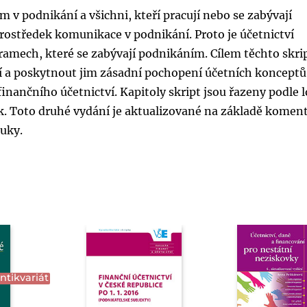
m v podnikání a všichni, kteří pracují nebo se zabývají
prostředek komunikace v podnikání. Proto je účetnictví
mech, které se zabývají podnikáním. Cílem těchto skrip
í a poskytnout jim zásadní pochopení účetních konceptů
inančního účetnictví. Kapitoly skript jsou řazeny podle 
k. Toto druhé vydání je aktualizované na základě komen
ýuky.
ntikvariát