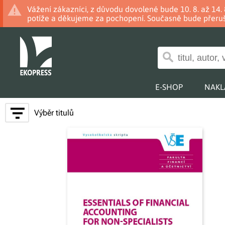
Vážení zákazníci, z důvodu dovolené bude 10. 8. až 14
potíže a děkujeme za pochopení. Současně bude přeruš
E-SHOP
NAKL
Výběr titulů