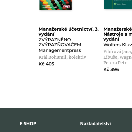
Manažerské účetnictví, 3.
Manažerské 
vydání
Nástroje a m
vydání
ZVÝRAZNĚNO
ZVÝRAZŇOVAČEM
Wolters Klu
Managementpress
Fibírová Jana
Král Bohumil, kolektiv
Libuše, Wagne
Petera Petr
Kč 405
Kč 396
E-SHOP
Nakladatelství