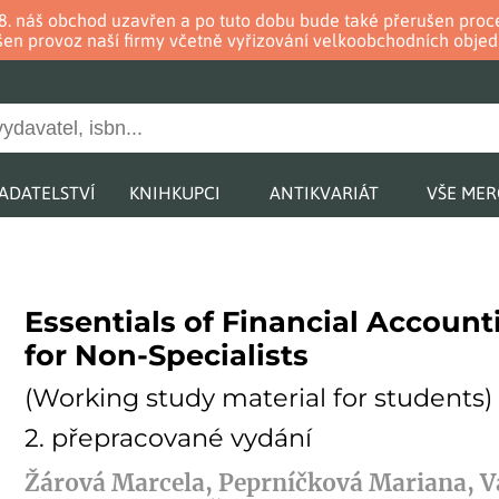
. 8. náš obchod uzavřen a po tuto dobu bude také přerušen pr
en provoz naší firmy včetně vyřizování velkoobchodních objed
ADATELSTVÍ
KNIHKUPCI
ANTIKVARIÁT
VŠE ME
Essentials of Financial Account
for Non-Specialists
(Working study material for students)
2. přepracované vydání
Žárová Marcela, Peprníčková Mariana, 