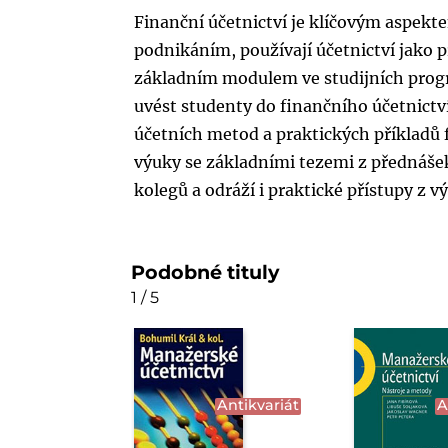
Finanční účetnictví je klíčovým aspekte
podnikáním, používají účetnictví jako 
základním modulem ve studijních progra
uvést studenty do finančního účetnictv
účetních metod a praktických příkladů f
výuky se základními tezemi z přednáše
kolegů a odráží i praktické přístupy z v
Podobné tituly
1 / 5
Antikvariát
A