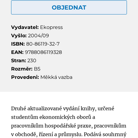
OBJEDNAT
Vydavatel:
Ekopress
Vyšlo:
2004/09
ISBN:
80-86119-32-7
EAN:
9788086119328
Stran:
230
Rozměr:
B5
Provedeni:
Měkká vazba
Druhé aktualizované vydání knihy, určené
studentům ekonomických oborů a
pracovníkům hospodářské praxe, pracovníkům
v obchodě, řízení a průmyslu. Podává souhrnný