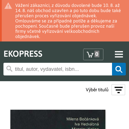
Vážení zákazníci, z důvodu dovolené bude 10. 8. až
14. 8. náš obchod uzavřen a po tuto dobu bude také
přerušen proces vyřizování objednávek.
Omlouváme se za případné potíže a děkujeme za
pochopení. Současně bude přerušen provoz naší
firmy včetně vyřizování velkoobchodních
objednávek.
EKOPRESS
0
Výběr titulů