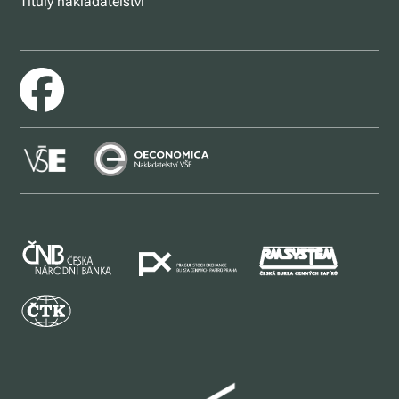
Tituly nakladatelství