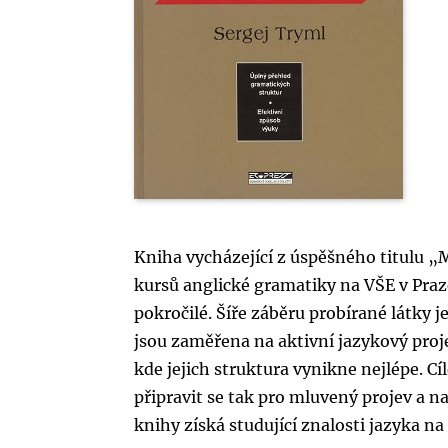
Kniha vycházející z úspěšného titulu „
kursů anglické gramatiky na VŠE v Praze
pokročilé. Šíře záběru probírané látky j
jsou zaměřena na aktivní jazykový proj
kde jejich struktura vynikne nejlépe. Cí
připravit se tak pro mluvený projev a n
knihy získá studující znalosti jazyka na