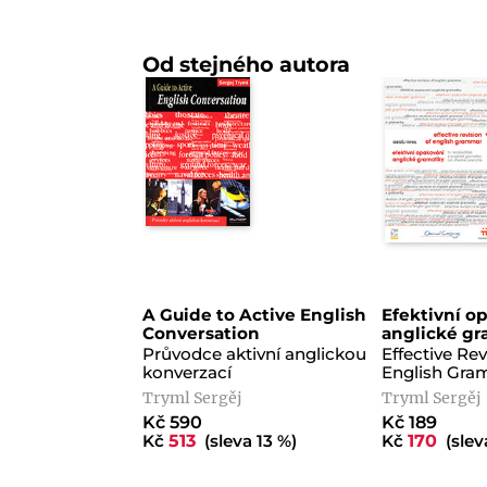
Od stejného autora
A Guide to Active English
Efektivní o
Conversation
anglické gr
Průvodce aktivní anglickou
Effective Rev
konverzací
English Gra
Tryml Sergěj
Tryml Sergěj
Kč 590
Kč 189
Kč
513
(sleva 13 %)
Kč
170
(slev