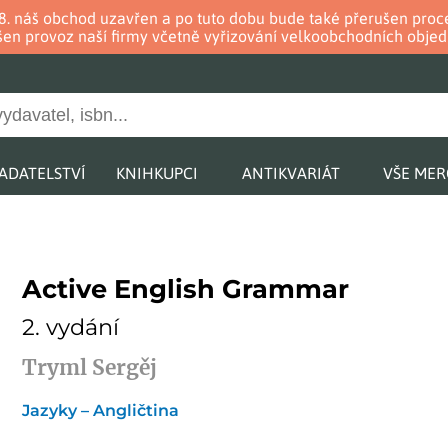
. 8. náš obchod uzavřen a po tuto dobu bude také přerušen pr
en provoz naší firmy včetně vyřizování velkoobchodních objed
ADATELSTVÍ
KNIHKUPCI
ANTIKVARIÁT
VŠE ME
Active English Grammar
2. vydání
Tryml Sergěj
Jazyky – Angličtina