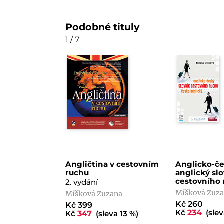
Podobné tituly
1 / 7
Angličtina v cestovním
Anglicko-če
ruchu
anglický sl
cestovního 
2. vydání
Míšková Zuz
Míšková Zuzana
Kč 260
Kč 399
Kč
234
(slev
Kč
347
(sleva 13 %)