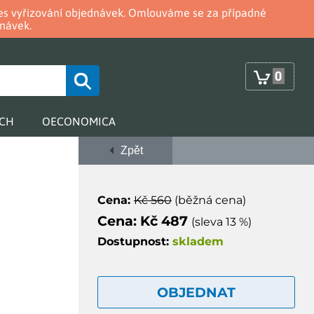
oces vyřizování objednávek. Omlouváme se za případné
návek.
0
RCH
OECONOMICA
Zpět
Cena:
Kč 560
(běžná cena)
Cena: Kč 487
(sleva 13 %)
Dostupnost:
skladem
OBJEDNAT