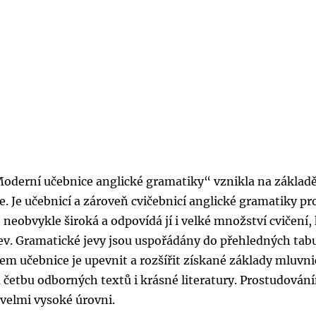
Moderní učebnice anglické gramatiky“ vznikla na základ
. Je učebnicí a zároveň cvičebnicí anglické gramatiky pr
e neobvykle široká a odpovídá jí i velké množství cvičení,
ev. Gramatické jevy jsou uspořádány do přehledných tab
lem učebnice je upevnit a rozšířit získané základy mluvni
a četbu odborných textů i krásné literatury. Prostudován
 velmi vysoké úrovni.