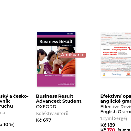
Antikvariát
ský a česko-
Business Result
Efektivní op
ovník
Advanced: Student
anglické gra
ruchu
OXFORD
Effective Revi
English Gram
ana
Kolektiv autorů
Tryml Sergěj
Kč 677
a 10 %)
Kč 189
Kč
170
(sleva