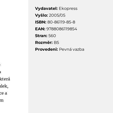
Vydavatel:
Ekopress
Vyšlo:
2005/05
ISBN:
80-86119-85-8
EAN:
9788086119854
Stran:
560
Rozměr:
B5
Provedeni:
Pevná vazba
ě
o
 která
ulek,
ce a
ím