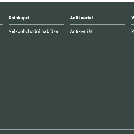
Knihkupci
Antikvariát
V
Velkoobchodní nabídka
Antikvariát
V