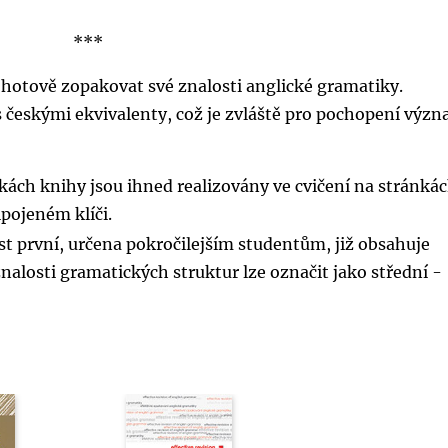
***
 pohotově zopakovat své znalosti anglické gramatiky.
 českými ekvivalenty, což je zvláště pro pochopení výz
kách knihy jsou ihned realizovány ve cvičení na stránká
ipojeném klíči.
ást první, určena pokročilejším studentům, již obsahuje
nalosti gramatických struktur lze označit jako střední -