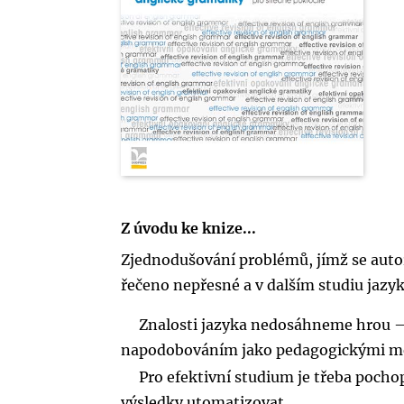
Z úvodu ke knize...
Zjednodušování problémů, jímž se autoř
řečeno nepřesné a v dalším studiu jazy
Znalosti jazyka nedosáhneme hrou –
napodobováním jako pedagogickými m
Pro efektivní studium je třeba pocho
výsledky utomatizovat.