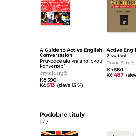
A Guide to Active English
Active Eng
Conversation
2. vydání
Průvodce aktivní anglickou
Tryml Sergěj
konverzací
Kč 560
Tryml Sergěj
Kč
487
(slev
Kč 590
Kč
513
(sleva 13 %)
Podobné tituly
1 / 7