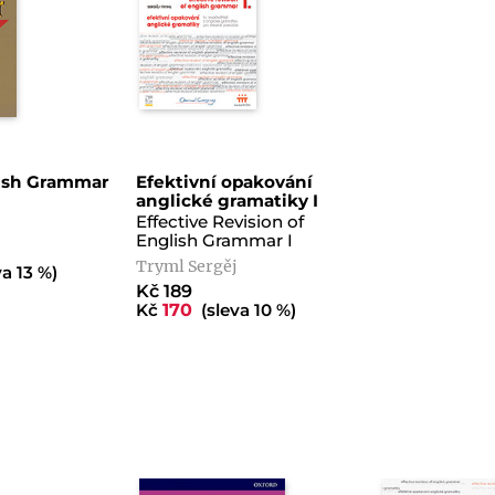
lish Grammar
Efektivní opakování
anglické gramatiky I
Effective Revision of
English Grammar I
Tryml Sergěj
a 13 %)
Kč 189
Kč
170
(sleva 10 %)