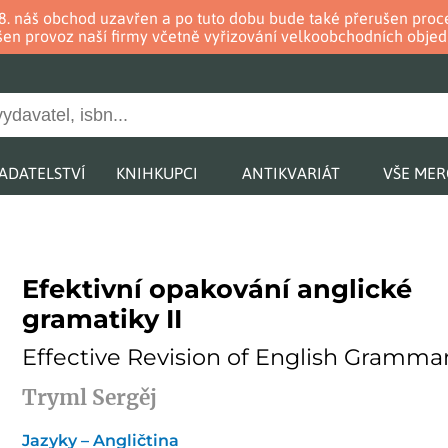
. 8. náš obchod uzavřen a po tuto dobu bude také přerušen pr
en provoz naší firmy včetně vyřizování velkoobchodních objed
ADATELSTVÍ
KNIHKUPCI
ANTIKVARIÁT
VŠE ME
Efektivní opakování anglické
gramatiky II
Effective Revision of English Grammar
Tryml Sergěj
Jazyky – Angličtina