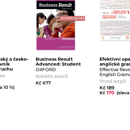
Antikvariát
ský a česko-
Business Result
Efektivní op
ovník
Advanced: Student
anglické gra
ruchu
OXFORD
Effective Revi
English Gram
ana
Kolektiv autorů
Tryml Sergěj
Kč 677
a 10 %)
Kč 189
Kč
170
(sleva