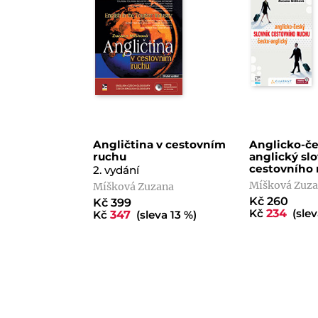
Angličtina v cestovním
Anglicko-če
ruchu
anglický sl
cestovního 
2. vydání
Míšková Zuz
Míšková Zuzana
Kč 260
Kč 399
Kč
234
(slev
Kč
347
(sleva 13 %)