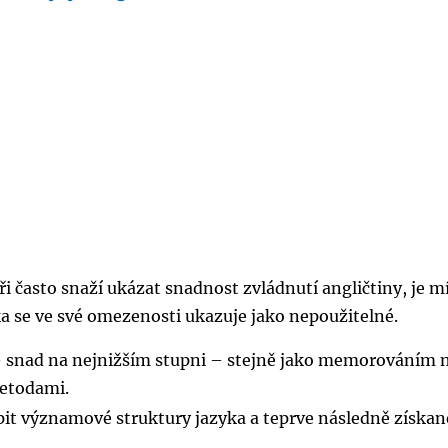
i často snaží ukázat snadnost zvládnutí angličtiny, je m
ka se ve své omezenosti ukazuje jako nepoužitelné.
 snad na nejnižším stupni – stejně jako memorováním 
etodami.
pit významové struktury jazyka a teprve následně získan