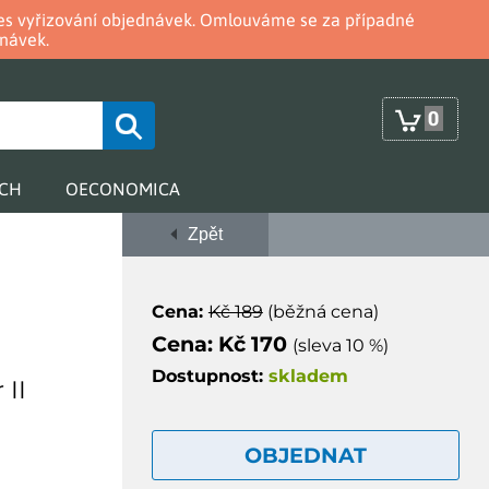
oces vyřizování objednávek. Omlouváme se za případné
návek.
0
RCH
OECONOMICA
Zpět
Cena:
Kč 189
(běžná cena)
Cena: Kč 170
(sleva 10 %)
Dostupnost:
skladem
 II
OBJEDNAT