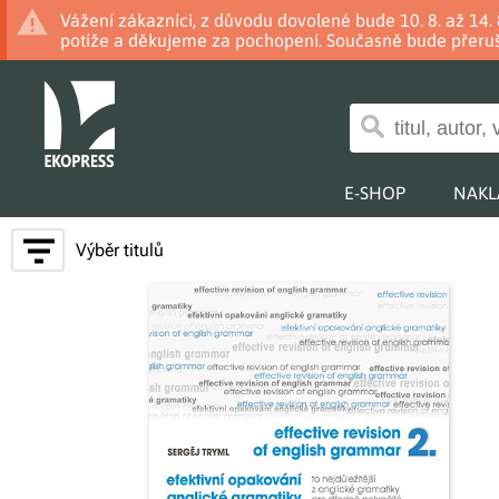
Vážení zákazníci, z důvodu dovolené bude 10. 8. až 14
potíže a děkujeme za pochopení. Současně bude přeruš
E-SHOP
NAKL
Výběr titulů