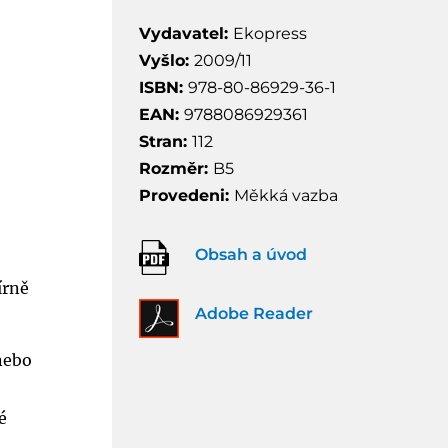
Vydavatel:
Ekopress
Vyšlo:
2009/11
ISBN:
978-80-86929-36-1
EAN:
9788086929361
Stran:
112
Rozměr:
B5
Provedeni:
Měkká vazba
Obsah a úvod
írně
Adobe Reader
nebo
é