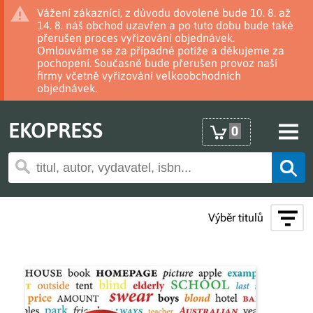
Vážení zákazníci, z důvodu dovolené bude 10. 8. až
14. 8. náš obchod uzavřen a po tuto dobu bude také
přerušen proces vyřizování objednávek.
Omlouváme se za případné potíže a děkujeme za
pochopení. Současně bude přerušen provoz naší
firmy včetně vyřizování velkoobchodních
objednávek.
EKOPRESS
0
Výběr titulů