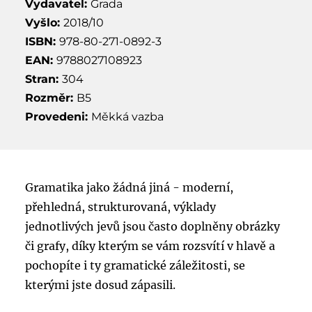
Vydavatel:
Grada
Vyšlo:
2018/10
ISBN:
978-80-271-0892-3
EAN:
9788027108923
Stran:
304
Rozměr:
B5
Provedeni:
Měkká vazba
Gramatika jako žádná jiná - moderní,
přehledná, strukturovaná, výklady
jednotlivých jevů jsou často doplněny obrázky
či grafy, díky kterým se vám rozsvítí v hlavě a
pochopíte i ty gramatické záležitosti, se
kterými jste dosud zápasili.