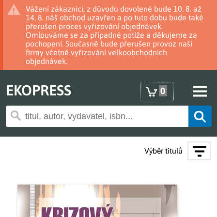
Vážení zákazníci, z důvodu dovolené bude 10. 8. až
14. 8. náš obchod uzavřen a po tuto dobu bude také
přerušen proces vyřizování objednávek.
Omlouváme se za případné potíže a děkujeme za
pochopení. Současně bude přerušen provoz naší
firmy včetně vyřizování velkoobchodních
objednávek.
EKOPRESS
0
Výběr titulů