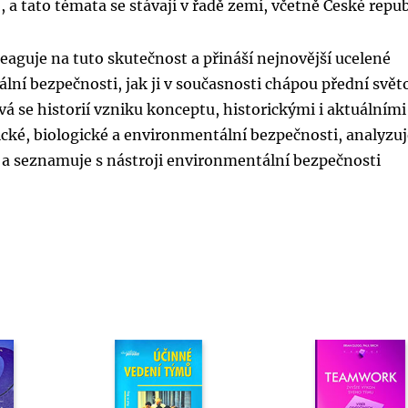
 a tato témata se stávají v řadě zemí, včetně České repub
aguje na tuto skutečnost a přináší nejnovější ucelené
ní bezpečnosti, jak ji v současnosti chápou přední svět
á se historií vzniku konceptu, historickými i aktuálními
ické, biologické a environmentální bezpečnosti, analyzu
 a seznamuje s nástroji environmentální bezpečnosti