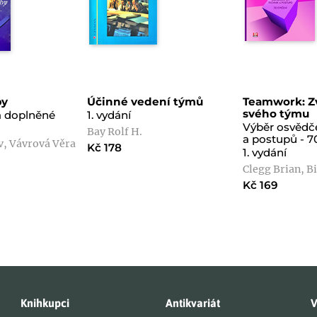
by
Účinné vedení týmů
Teamwork: Z
svého týmu
 a doplněné
1. vydání
Výběr osvědč
Bay Rolf H.
a postupů - 7
, Vávrová Věra
Kč 178
1. vydání
Clegg Brian, B
Kč 169
Knihkupci
Antikvariát
V