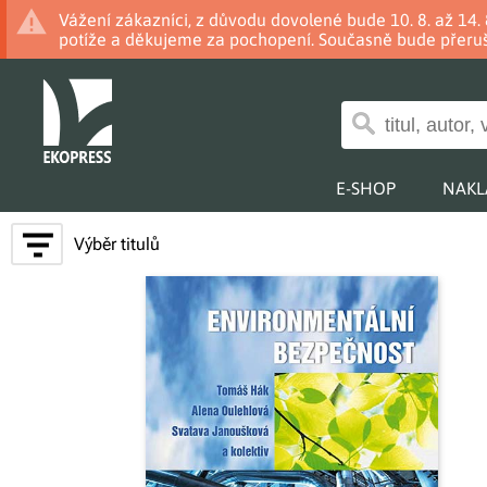
Vážení zákazníci, z důvodu dovolené bude 10. 8. až 14
potíže a děkujeme za pochopení. Současně bude přeruš
E-SHOP
NAKL
Výběr titulů