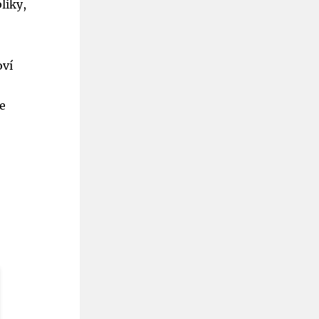
liky,
oví
je