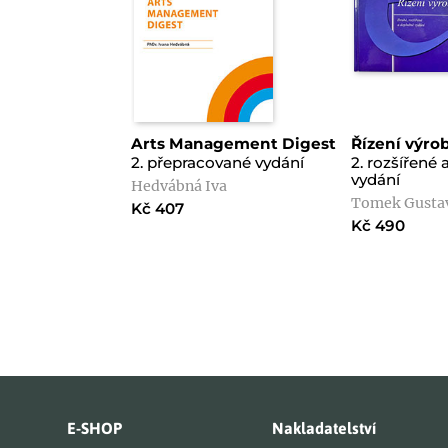
Arts Management Digest
Řízení výro
2. přepracované vydání
2. rozšířené
vydání
Hedvábná Iva
Tomek Gustav
Kč 407
Kč 490
E-SHOP
Nakladatelství