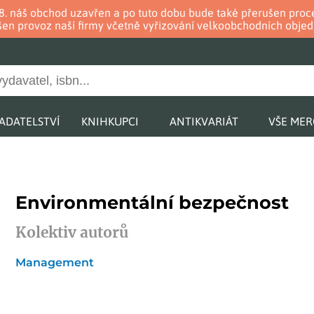
. 8. náš obchod uzavřen a po tuto dobu bude také přerušen pr
en provoz naší firmy včetně vyřizování velkoobchodních objed
ADATELSTVÍ
KNIHKUPCI
ANTIKVARIÁT
VŠE ME
Environmentální bezpečnost
Kolektiv autorů
Management