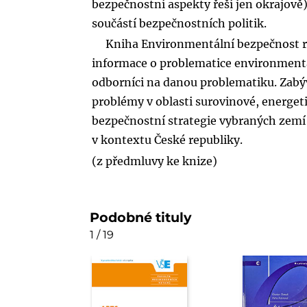
bezpečnostní aspekty řeší jen okrajově),
součástí bezpečnostních politik.
Kniha Environmentální bezpečnost re
informace o problematice environmentál
odborníci na danou problematiku. Zabýv
problémy v oblasti surovinové, energet
bezpečnostní strategie vybraných zemí
v kontextu České republiky.
(z předmluvy ke knize)
Podobné tituly
1 / 19