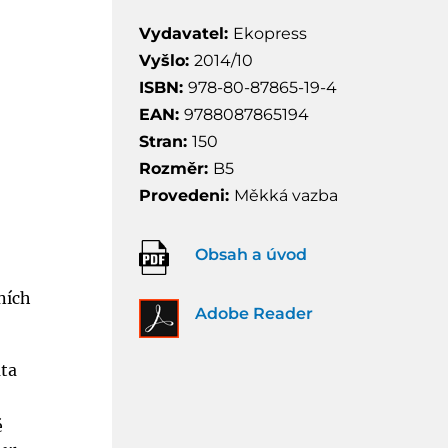
Vydavatel:
Ekopress
Vyšlo:
2014/10
ISBN:
978-80-87865-19-4
EAN:
9788087865194
Stran:
150
Rozměr:
B5
Provedeni:
Měkká vazba
Obsah a úvod
ních
Adobe Reader
áta
é