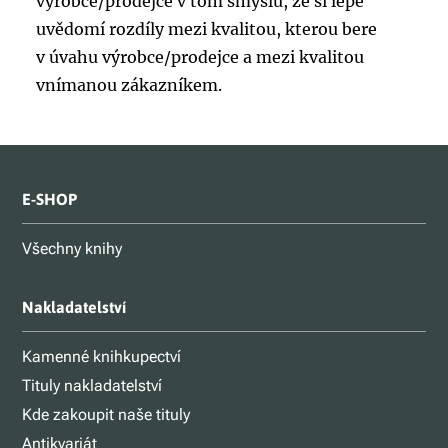
výrobce/prodejce v tom smyslu, že si lépe
uvědomí rozdíly mezi kvalitou, kterou bere
v úvahu výrobce/prodejce a mezi kvalitou
vnímanou zákazníkem.
E-SHOP
Všechny knihy
Nakladatelství
Kamenné knihkupectví
Tituly nakladatelství
Kde zakoupit naše tituly
Antikvariát