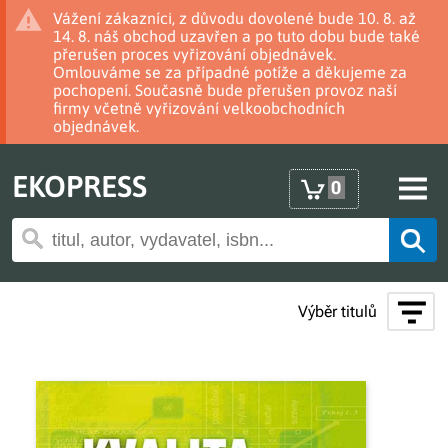
Vážení zákazníci, z důvodu dovolené bude 10. 8. až
14. 8. náš obchod uzavřen a po tuto dobu bude také
přerušen proces vyřizování objednávek.
Omlouváme se za případné potíže a děkujeme za
pochopení. Současně bude přerušen provoz naší
firmy včetně vyřizování velkoobchodních
objednávek.
EKOPRESS
0
Výběr titulů