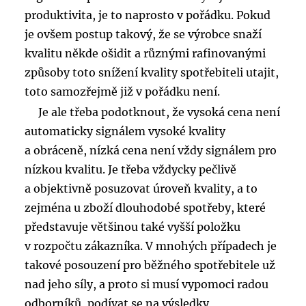
produktivita, je to naprosto v pořádku. Pokud
je ovšem postup takový, že se výrobce snaží
kvalitu někde ošidit a různými rafinovanými
způsoby toto snížení kvality spotřebiteli utajit,
toto samozřejmě již v pořádku není.
Je ale třeba podotknout, že vysoká cena není
automaticky signálem vysoké kvality
a obráceně, nízká cena není vždy signálem pro
nízkou kvalitu. Je třeba vždycky pečlivě
a objektivně posuzovat úroveň kvality, a to
zejména u zboží dlouhodobé spotřeby, které
představuje většinou také vyšší položku
v rozpočtu zákazníka. V mnohých případech je
takové posouzení pro běžného spotřebitele už
nad jeho síly, a proto si musí vypomoci radou
odborníků, podívat se na výsledky