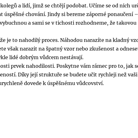
kolegů a lidí, jimž se chtějí podobat. Učíme se od nich ur
at úspěšné chování. Jindy si bereme záporné ponaučení 
 vybuchnou a sami se v tichosti rozhodneme, že takovou
že je to nahodilý proces. Náhodou narazíte na kladný vz
te však narazit na špatný vzor nebo zkušenost a odneset
kle lidé dobrým vůdcem nestávají.
sti prvek nahodilosti. Poskytne vám rámec pro to, jak s
ností. Díky její struktuře se budete učit rychleji než vaši
s urychleně dovede k úspěšnému vůdcovství.