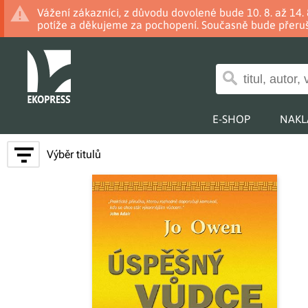
Vážení zákazníci, z důvodu dovolené bude 10. 8. až 14
potíže a děkujeme za pochopení. Současně bude přeruš
E-SHOP
NAKL
Výběr titulů