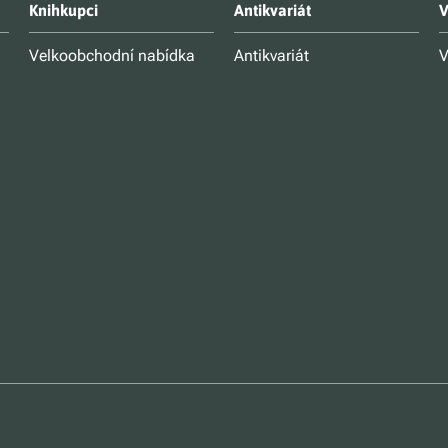
Knihkupci
Antikvariát
V
Velkoobchodní nabídka
Antikvariát
V