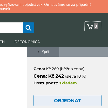
oces vyřizování objednávek. Omlouváme se za případné
návek.
0
RCH
OECONOMICA
Zpět
Cena:
Kč 269
(běžná cena)
Cena: Kč 242
(sleva 10 %)
Dostupnost:
skladem
OBJEDNAT