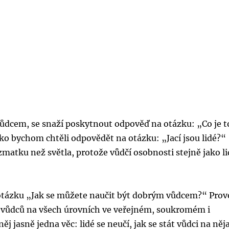
vůdcem, se snaží poskytnout odpověď na otázku: „Co je t
ko bychom chtěli odpovědět na otázku: „Jací jsou lidé?“
zmatku než světla, protože vůdčí osobnosti stejně jako l
e otázku „Jak se můžete naučit být dobrým vůdcem?“ Prov
 vůdců na všech úrovních ve veřejném, soukromém i
j jasně jedna věc: lidé se neučí, jak se stát vůdci na ně