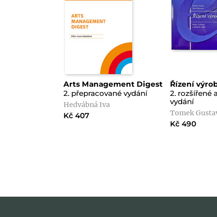
Arts Management Digest
Řízení výro
2. přepracované vydání
2. rozšířené
vydání
Hedvábná Iva
Tomek Gustav
Kč 407
Kč 490