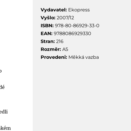
Vydavatel:
Ekopress
Vyšlo:
2007/12
ISBN:
978-80-86929-33-0
EAN:
9788086929330
Stran:
216
Rozměr:
A5
Provedeni:
Měkká vazba
o
idé
edli
jakém