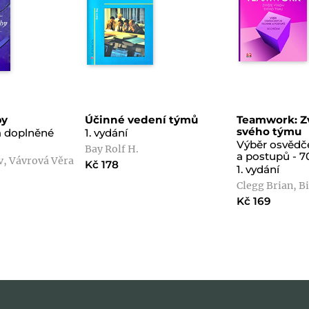
by
Účinné vedení týmů
Teamwork: Z
svého týmu
 a doplněné
1. vydání
Výběr osvědč
Bay Rolf H.
a postupů - 7
, Vávrová Věra
Kč 178
1. vydání
Clegg Brian, B
Kč 169