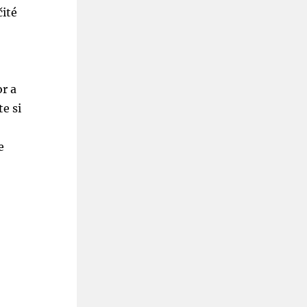
čité
–
or a
e si
e