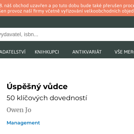
. 8. náš obchod uzavřen a po tuto dobu bude také přerušen pr
en provoz naší firmy včetně vyřizování velkoobchodních objed
ADATELSTVÍ
KNIHKUPCI
ANTIKVARIÁT
VŠE ME
Úspěšný vůdce
50 klíčových dovedností
Owen Jo
Management