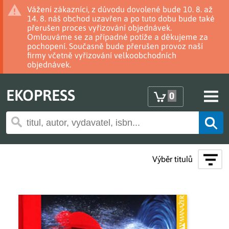
Vážení zákazníci, z důvodu dovolené bude 10. 8. až
14. 8. náš obchod uzavřen a po tuto dobu bude také
přerušen proces vyřizování objednávek.
Omlouváme se za případné potíže a děkujeme za
pochopení. Současně bude přerušen provoz naší
firmy včetně vyřizování velkoobchodních
objednávek.
EKOPRESS
0
Výběr titulů