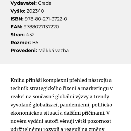
Vydavatel:
Grada
Vyšlo:
2023/10
ISBN:
978-80-271-3722-0
EAN:
9788027137220
Stran:
432
Rozměr:
B5
Provedeni:
Měkká vazba
Kniha přináší komplexní přehled nástrojů a
technik strategického řízení a marketingu v
reakci na současné globální výzvy a trendy
vyvolané globalizací, pandemiemi, politicko-
ekonomickou situací a dalšími příčinami. V
novém vydání autoři věnují větší pozornost
udržitelnému rozvoji a reagují na změny