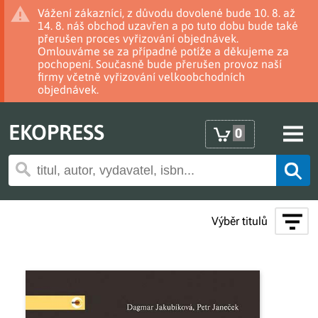
Vážení zákazníci, z důvodu dovolené bude 10. 8. až
14. 8. náš obchod uzavřen a po tuto dobu bude také
přerušen proces vyřizování objednávek.
Omlouváme se za případné potíže a děkujeme za
pochopení. Současně bude přerušen provoz naší
firmy včetně vyřizování velkoobchodních
objednávek.
EKOPRESS
0
Výběr titulů