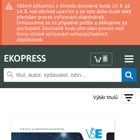
Vážení zákazníci, z důvodu dovolené bude 10. 8. až
14. 8. náš obchod uzavřen a po tuto dobu bude také
přerušen proces vyřizování objednávek.
Omlouváme se za případné potíže a děkujeme za
pochopení. Současně bude přerušen provoz naší
firmy včetně vyřizování velkoobchodních
objednávek.
EKOPRESS
0
Výběr titulů