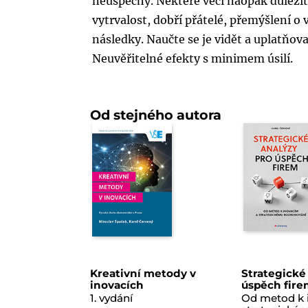
neúspěchy. Některé věci naopak důležit
vytrvalost, dobří přátelé, přemýšlení o
následky. Naučte se je vidět a uplatňovat
Neuvěřitelné efekty s minimem úsilí.
Od stejného autora
Kreativní metody v
Strategické
inovacích
úspěch fir
1. vydání
Od metod k 