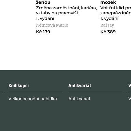
ženou
mozek
Změna zaměstnání, kariéra,
Vnitřní klid pr
vztahy na pracovišti
zaneprázdně
1. vydání
1. vydání
Němcová Marie
Rai Jay
Kč 179
Kč 389
Knihkupci
Antikvariát
V
Velkoobchodní nabídka
Antikvariát
V