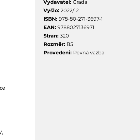
Vydavatel:
Grada
Vyšlo:
2022/12
ISBN:
978-80-271-3697-1
EAN:
9788027136971
Stran:
320
Rozměr:
B5
Provedeni:
Pevná vazba
íce
y,