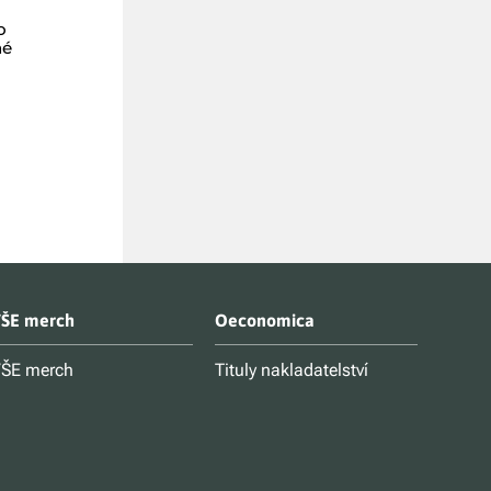
životem?
zachránit rod
o
1. vydání
1. vydání
né
Krišnamúrti Džiddú
Hagelinová Reb
Kč 299
Kč 299
ŠE merch
Oeconomica
ŠE merch
Tituly nakladatelství