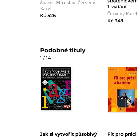
strategické
Špaček Miroslav, Červený
1. vydání
Karel
Červený Kare
Kč 526
Kč 349
Podobné tituly
1 / 14
Jak si vytvořit působivý
Fit pro práci