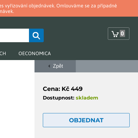
oces vyřizování objednávek. Omlouváme se za případné
návek.
0
RCH
OECONOMICA
Zpět
Cena: Kč 449
Dostupnost:
skladem
OBJEDNAT