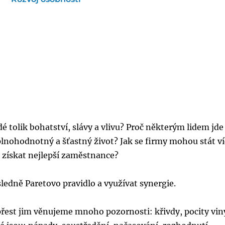
idé tolik bohatství, slávy a vlivu? Proč některým lidem jde
lnohodnotný a šťastný život? Jak se firmy mohou stát v
ak získat nejlepší zaměstnance?
edně Paretovo pravidlo a využívat synergie.
 přest jim věnujeme mnoho pozornosti: křivdy, pocity vin