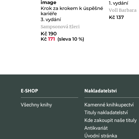
image
1. vydání
Krok za krokem k úspěšné
Voll Barbara
kariéře
Kč 137
3. vydání
Sampsonová Eleri
Kč 190
Kč
171
(sleva 10 %)
E-SHOP
Nakladatelství
Všechny knihy
Kamenné knihkupectví
Tituly nakladatelství
Kde zakoupit naše tituly
Antikvariát
Úvodní stránka