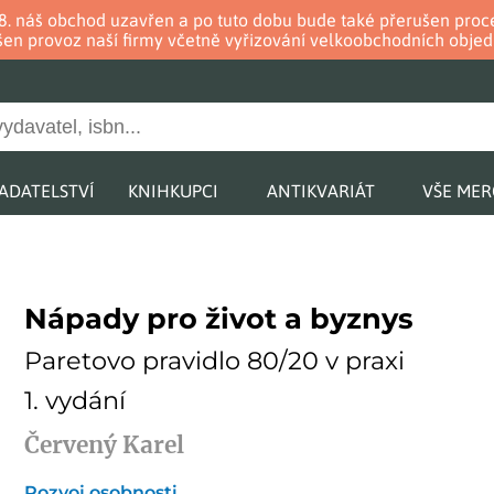
. 8. náš obchod uzavřen a po tuto dobu bude také přerušen pr
en provoz naší firmy včetně vyřizování velkoobchodních objed
ADATELSTVÍ
KNIHKUPCI
ANTIKVARIÁT
VŠE ME
Nápady pro život a byznys
Paretovo pravidlo 80/20 v praxi
1. vydání
Červený Karel
Rozvoj osobnosti