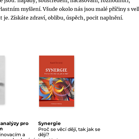
é jsou: nápady, soustředění, načasování, rozhodnutí,
 vlastním myšlení. Všude okolo nás jsou malé příčiny s ve
 je. Získáte zdraví, oblibu, úspěch, pocit naplnění.
 analýzy pro
Synergie
em
Proč se věcí dějí, tak jak se
inovacím a
dějí?