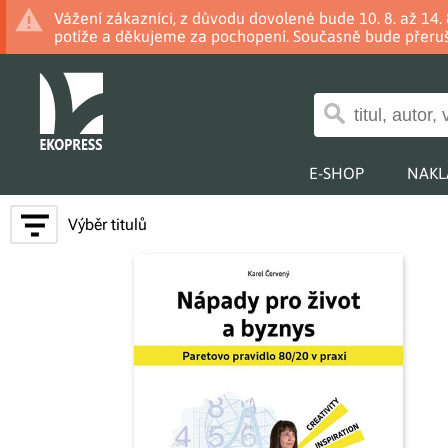
Vážení zákazníci, z důvodu dovolené bude 10. 8. až 14
potíže a děkujeme za pochopení. Současně bude přeruš
E-SHOP
NAKL
Výběr titulů