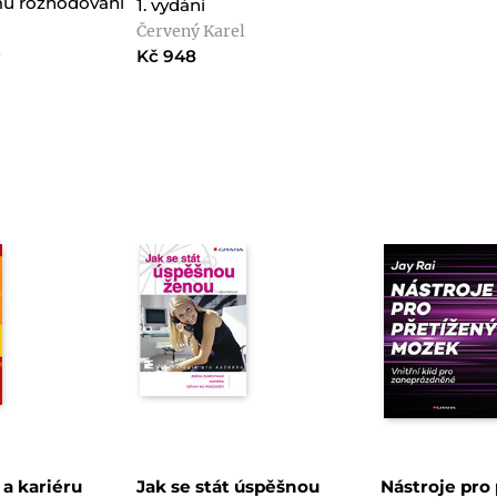
mu rozhodování
1. vydání
Červený Karel
l
Kč 948
 a kariéru
Jak se stát úspěšnou
Nástroje pro