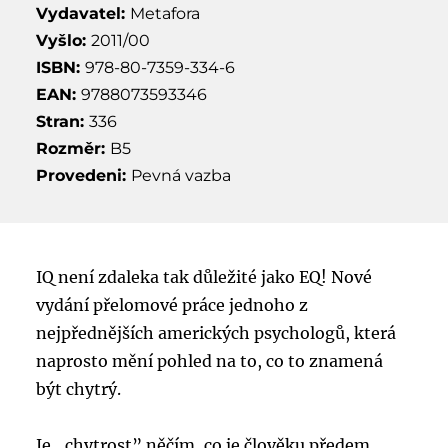
Vydavatel:
Metafora
Vyšlo:
2011/00
ISBN:
978-80-7359-334-6
EAN:
9788073593346
Stran:
336
Rozměr:
B5
Provedeni:
Pevná vazba
IQ není zdaleka tak důležité jako EQ! Nové
vydání přelomové práce jednoho z
nejpřednějších amerických psychologů, která
naprosto mění pohled na to, co to znamená
být chytrý.
Je „chytrost” něčím, co je člověku předem