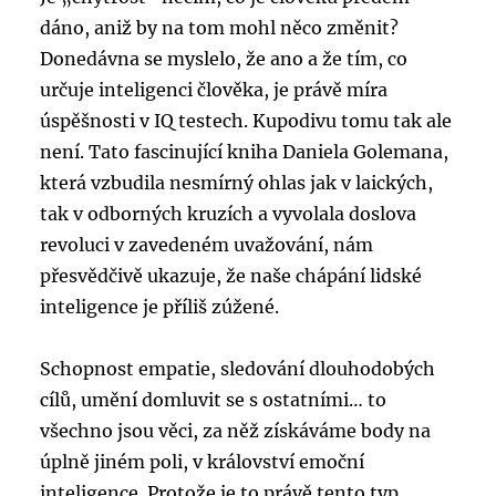
dáno, aniž by na tom mohl něco změnit?
Donedávna se myslelo, že ano a že tím, co
určuje inteligenci člověka, je právě míra
úspěšnosti v IQ testech. Kupodivu tomu tak ale
není. Tato fascinující kniha Daniela Golemana,
která vzbudila nesmírný ohlas jak v laických,
tak v odborných kruzích a vyvolala doslova
revoluci v zavedeném uvažování, nám
přesvědčivě ukazuje, že naše chápání lidské
inteligence je příliš zúžené.
Schopnost empatie, sledování dlouhodobých
cílů, umění domluvit se s ostatními… to
všechno jsou věci, za něž získáváme body na
úplně jiném poli, v království emoční
inteligence. Protože je to právě tento typ