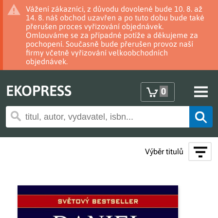
Vážení zákazníci, z důvodu dovolené bude 10. 8. až
14. 8. náš obchod uzavřen a po tuto dobu bude také
přerušen proces vyřizování objednávek.
Omlouváme se za případné potíže a děkujeme za
pochopení. Současně bude přerušen provoz naší
firmy včetně vyřizování velkoobchodních
objednávek.
EKOPRESS
0
Výběr titulů