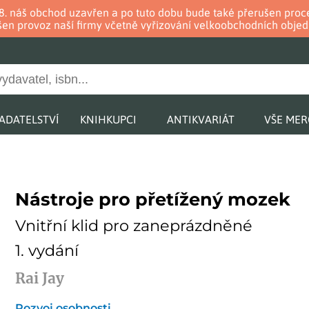
. 8. náš obchod uzavřen a po tuto dobu bude také přerušen pr
en provoz naší firmy včetně vyřizování velkoobchodních objed
ADATELSTVÍ
KNIHKUPCI
ANTIKVARIÁT
VŠE ME
Nástroje pro přetížený mozek
Vnitřní klid pro zaneprázdněné
1. vydání
Rai Jay
Rozvoj osobnosti