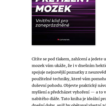
Cítíte se pod tlakem, zahlcení a jedete
mozek vám ukáže, že i v dnešním hektic
spojuje nejnovější poznatky z neurověd
použitelné techniky, které vám pomohou 
duševní pohodu. Objevte praktický návod,
myšlení a předcházet vyhoření — a to v
nabitého diáře. Tato kniha je ideální p
dnešní doby, aniž by obětoval vlastní zd