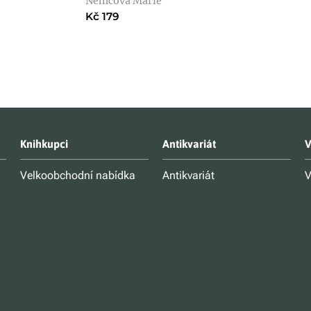
Němcová Marie
Kč 179
Knihkupci
Antikvariát
V
Velkoobchodní nabídka
Antikvariát
V