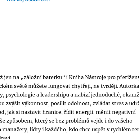
 už jen na „záložní baterku“? Kniha Nástroje pro přetížen
kém světě můžete fungovat chytřeji, ne tvrději. Autork
y, psychologie a leadershipu a nabízí jednoduché, okamž
zvýšit výkonnost, posílit odolnost, zvládat stres a udrž
 jak si nastavit hranice, řídit energii, měnit negativní
še způsobem, který se bez problémů vejde i do vašeho
ro manažery, lídry i každého, kdo chce uspět v rychlém t
raví.