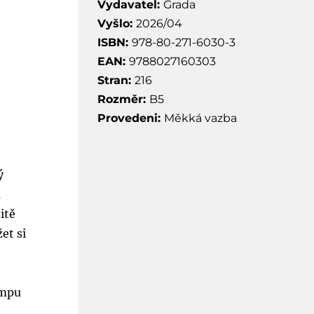
Vydavatel:
Grada
Vyšlo:
2026/04
ISBN:
978-80-271-6030-3
EAN:
9788027160303
Stran:
216
Rozměr:
B5
Provedeni:
Měkká vazba
ý
a
itě
et si
empu