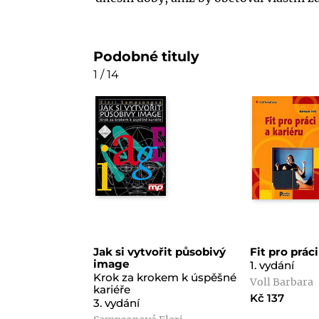
Podobné tituly
1 / 14
Jak si vytvořit působivý
Fit pro práci
image
1. vydání
Krok za krokem k úspěšné
Voll Barbara
kariéře
Kč 137
3. vydání