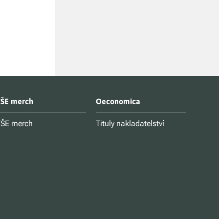
Goleman Danie
Kč 349
ŠE merch
Oeconomica
ŠE merch
Tituly nakladatelství