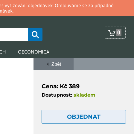
oces vyřizování objednávek. Omlouváme se za případné
návek.
0
RCH
OECONOMICA
Zpět
Cena: Kč 389
Dostupnost:
skladem
OBJEDNAT