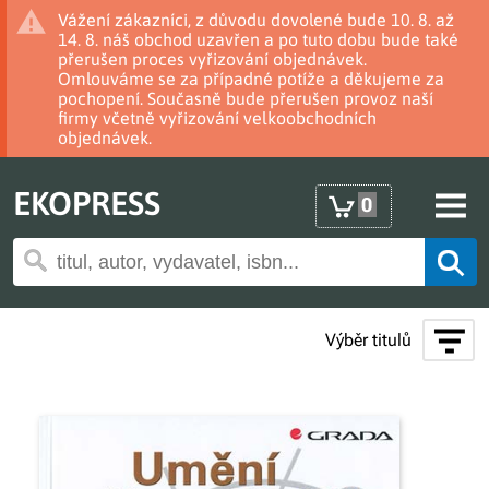
Vážení zákazníci, z důvodu dovolené bude 10. 8. až
14. 8. náš obchod uzavřen a po tuto dobu bude také
přerušen proces vyřizování objednávek.
Omlouváme se za případné potíže a děkujeme za
pochopení. Současně bude přerušen provoz naší
firmy včetně vyřizování velkoobchodních
objednávek.
EKOPRESS
0
Výběr titulů