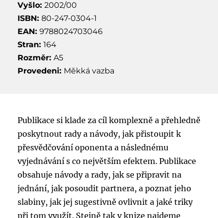
Vyšlo:
2002/00
ISBN:
80-247-0304-1
EAN:
9788024703046
Stran:
164
Rozměr:
A5
Provedeni:
Měkká vazba
Publikace si klade za cíl komplexně a přehledně
poskytnout rady a návody, jak přistoupit k
přesvědčování oponenta a následnému
vyjednávání s co největším efektem. Publikace
obsahuje návody a rady, jak se připravit na
jednání, jak posoudit partnera, a poznat jeho
slabiny, jak jej sugestivně ovlivnit a jaké triky
při tom využít. Stejně tak v knize najdeme