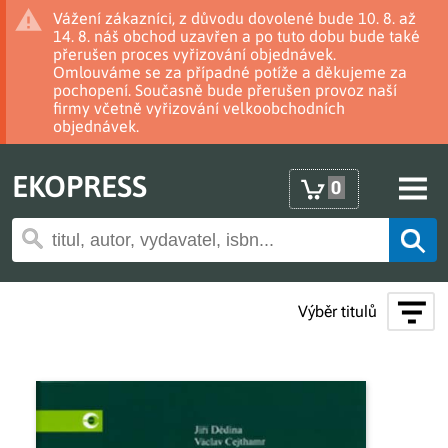
Vážení zákazníci, z důvodu dovolené bude 10. 8. až
14. 8. náš obchod uzavřen a po tuto dobu bude také
přerušen proces vyřizování objednávek.
Omlouváme se za případné potíže a děkujeme za
pochopení. Současně bude přerušen provoz naší
firmy včetně vyřizování velkoobchodních
objednávek.
EKOPRESS
0
Výběr titulů