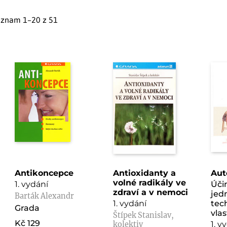
nam 1–20 z 51
Antikoncepce
Antioxidanty a
Aut
volné radikály ve
1. vydání
Úči
zdraví a v nemoci
jed
Barták Alexandr
1. vydání
tec
Grada
vlas
Štípek Stanislav,
Kč 129
1. v
kolektiv