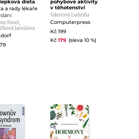
lepková dieta
pohybové aktivity
v těhotenství
ta a rady lékaře
Sikorová Ludmila
ydání
Computerpress
ut Pavel,
íčková Jaroslava
Kč 199
dorf
Kč
179
(sleva 10 %)
179