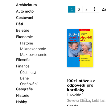
Architektura
❭
1
2
3
Záz
Auto moto
Cestování
Děti
Beletrie
Ekonomie
Historie
Mikroekonomie
Makroekonomie
Filosofie
Finance
Účetnictví
Daně
100+1 otázek a
Oceňování
odpovědí pro
Geografie
kardiaky
1. vydání
Historie
Sovová Eliška, Lukl Jan
Hobby