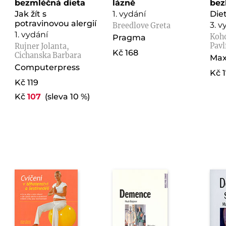
bezmléčná dieta
lázně
bez
Jak žít s
1. vydání
Die
potravinovou alergií
3. v
Breedlove Greta
1. vydání
Koho
Pragma
Pavl
Rujner Jolanta,
Kč 168
Cichanska Barbara
Max
Computerpress
Kč 
Kč 119
Kč
107
(sleva 10 %)