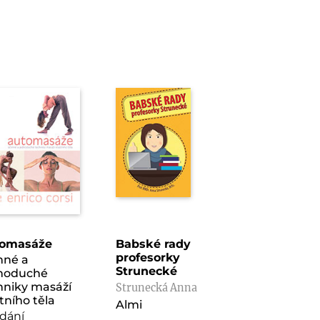
omasáže
Babské rady
profesorky
nné a
Strunecké
noduché
hniky masáží
Strunecká Anna
tního těla
Almi
ydání