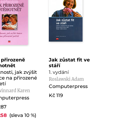
 přirozeně
Jak zůstat fit ve
hotnět
stáří
osti, jak zvýšit
1. vydání
ce na přirozené
Roslawski Adam
etí
Computerpress
winnard Karen
Kč 119
puterpress
287
258
(sleva 10 %)