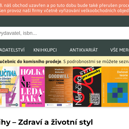
. 8. náš obchod uzavřen a po tuto dobu bude také přerušen pr
en provoz naší firmy včetně vyřizování velkoobchodních objed
ADATELSTVÍ
KNIHKUPCI
ANTIKVARIÁT
VŠE ME
a učebnic do komisního prodeje
. S podrobnostmi se můžete sez
y – Zdraví a životní styl