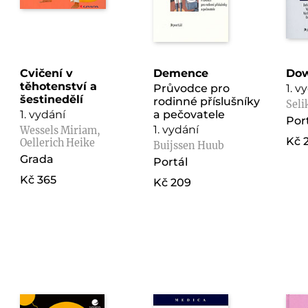
Cvičení v
Demence
Do
těhotenství a
Průvodce pro
1. v
šestinedělí
rodinné příslušníky
Seli
1. vydání
a pečovatele
Por
1. vydání
Wessels Miriam,
Kč 
Oellerich Heike
Buijssen Huub
Grada
Portál
Kč 365
Kč 209