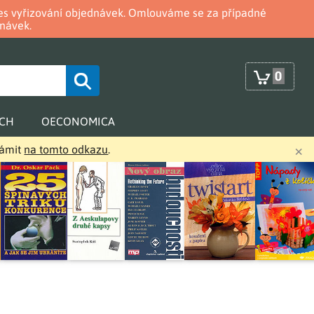
oces vyřizování objednávek. Omlouváme se za případné
návek.
0
RCH
OECONOMICA
×
námit
na tomto odkazu
.