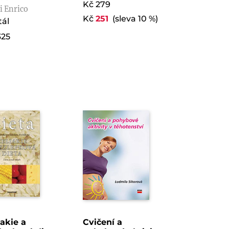
Kč 279
i Enrico
Kč
251
(sleva 10 %)
tál
325
iakie a
Cvičení a