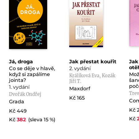
Já, droga
Jak přestat kouřit
Jak
otě
Co se děje v hlavě,
2. vydání
když si zapálíme
Možn
Králíková Eva, Kozák
jointa?
šan
Jiří T.
poč
1. vydání
Maxdorf
Tre
Dvořák Ondřej
Kč 165
Com
Grada
Kč 
Kč 449
Kč
Kč
382
(sleva 15 %)