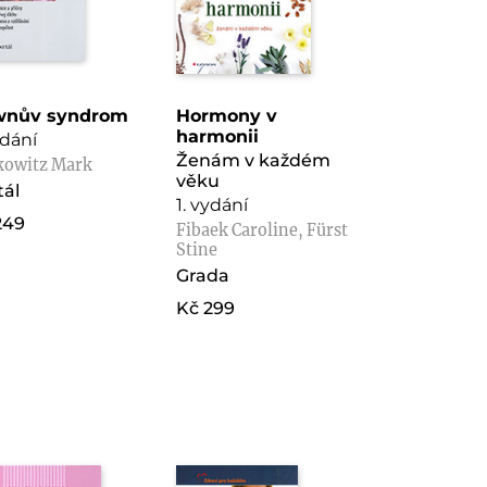
wnův syndrom
Hormony v
harmonii
ydání
Ženám v každém
kowitz Mark
věku
tál
1. vydání
249
Fibaek Caroline, Fürst
Stine
Grada
Kč 299