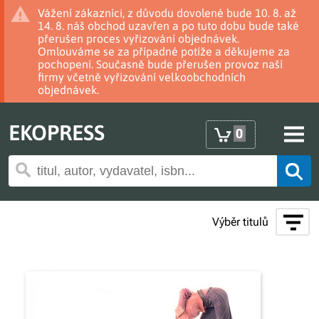
Vážení zákazníci, z důvodu dovolené bude 10. 8. až
14. 8. náš obchod uzavřen a po tuto dobu bude také
přerušen proces vyřizování objednávek.
Omlouváme se za případné potíže a děkujeme za
pochopení. Současně bude přerušen provoz naší
firmy včetně vyřizování velkoobchodních
objednávek.
EKOPRESS
0
Výběr titulů