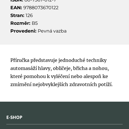
EAN:
9788073670122
Stran:
126
Rozměr:
B5
Provedeni:
Pevná vazba
Příručka představuje jednoduché techniky
automasáží hlavy, obličeje, břicha a nohou,
které pomohou k vyléčení nebo alespoň ke
zmírnění nejobvyklejších zdravotních potíží.
E-SHOP