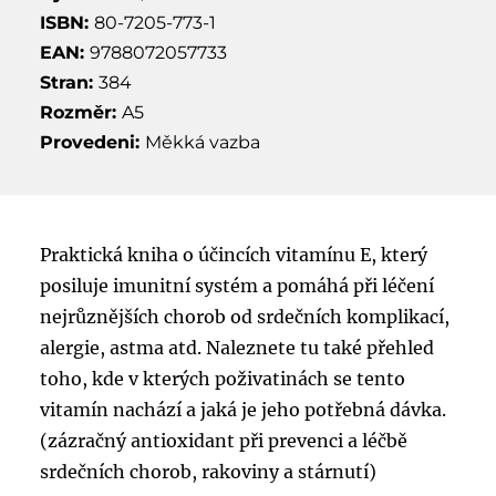
ISBN:
80-7205-773-1
EAN:
9788072057733
Stran:
384
Rozměr:
A5
Provedeni:
Měkká vazba
Praktická kniha o účincích vitamínu E, který
posiluje imunitní systém a pomáhá při léčení
nejrůznějších chorob od srdečních komplikací,
alergie, astma atd. Naleznete tu také přehled
toho, kde v kterých poživatinách se tento
vitamín nachází a jaká je jeho potřebná dávka.
(zázračný antioxidant při prevenci a léčbě
srdečních chorob, rakoviny a stárnutí)