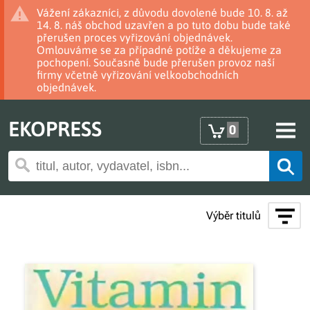
Vážení zákazníci, z důvodu dovolené bude 10. 8. až
14. 8. náš obchod uzavřen a po tuto dobu bude také
přerušen proces vyřizování objednávek.
Omlouváme se za případné potíže a děkujeme za
pochopení. Současně bude přerušen provoz naší
firmy včetně vyřizování velkoobchodních
objednávek.
EKOPRESS
0
Výběr titulů