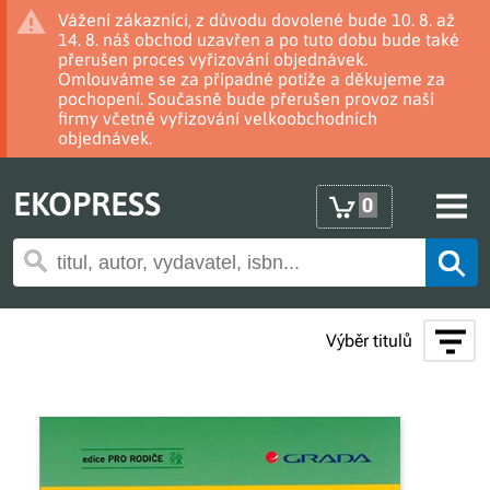
Vážení zákazníci, z důvodu dovolené bude 10. 8. až
14. 8. náš obchod uzavřen a po tuto dobu bude také
přerušen proces vyřizování objednávek.
Omlouváme se za případné potíže a děkujeme za
pochopení. Současně bude přerušen provoz naší
firmy včetně vyřizování velkoobchodních
objednávek.
EKOPRESS
0
Výběr titulů