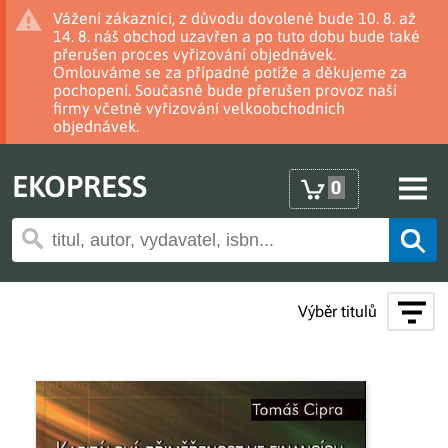
Vážení zákazníci, z důvodu dovolené bude 10. 8. až
14. 8. náš obchod uzavřen a po tuto dobu bude také
přerušen proces vyřizování objednávek.
Omlouváme se za případné potíže a děkujeme za
pochopení. Současně bude přerušen provoz naší
firmy včetně vyřizování velkoobchodních
objednávek.
EKOPRESS
0
Výběr titulů