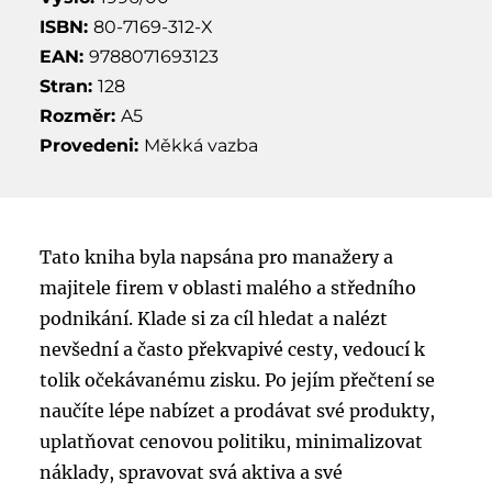
ISBN:
80-7169-312-X
EAN:
9788071693123
Stran:
128
Rozměr:
A5
Provedeni:
Měkká vazba
Tato kniha byla napsána pro manažery a
majitele firem v oblasti malého a středního
podnikání. Klade si za cíl hledat a nalézt
nevšední a často překvapivé cesty, vedoucí k
tolik očekávanému zisku. Po jejím přečtení se
naučíte lépe nabízet a prodávat své produkty,
uplatňovat cenovou politiku, minimalizovat
náklady, spravovat svá aktiva a své