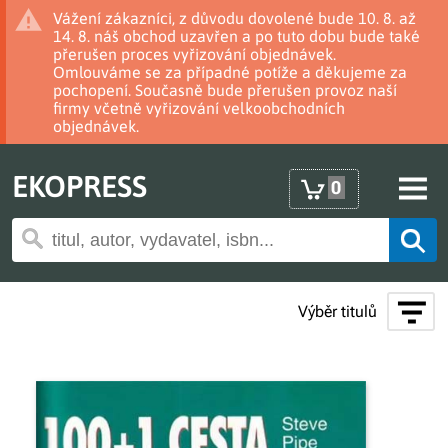
Vážení zákazníci, z důvodu dovolené bude 10. 8. až
14. 8. náš obchod uzavřen a po tuto dobu bude také
přerušen proces vyřizování objednávek.
Omlouváme se za případné potíže a děkujeme za
pochopení. Současně bude přerušen provoz naší
firmy včetně vyřizování velkoobchodních
objednávek.
EKOPRESS
0
Výběr titulů