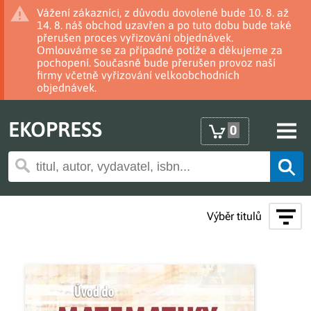
Vážení zákazníci, z důvodu dovolené bude 10. 8. až
14. 8. náš obchod uzavřen a po tuto dobu bude také
přerušen proces vyřizování objednávek.
Omlouváme se za případné potíže a děkujeme za
pochopení. Současně bude přerušen provoz naší
firmy včetně vyřizování velkoobchodních
objednávek.
EKOPRESS
0
Výběr titulů