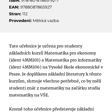
ISBN:
978-80-87865-92-7
EAN:
9788087865927
Stran:
112
Provedeni:
Měkká vazba
Tato učebnice je určena pro studenty
základních kurzů Matematika pro ekonomy
(ident 4MM101) a Matematika pro informatiky
(ident 4MM106) na Vysoké škole ekonomické v
Praze. Je doplňkem základní literatury k těmto
kurzům, shrnuje všechno potřebné, co by měli
studenti znát z matematiky na začátku studia
matematiky na VŠE.
Kromě toho učebnice představuje základní