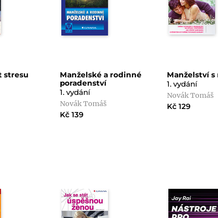
t stresu
Manželské a rodinné
Manželství 
poradenství
1. vydání
1. vydání
Novák Tomáš
Novák Tomáš
Kč 129
Kč 139