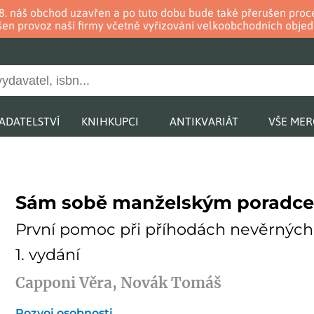
. 8. náš obchod uzavřen a po tuto dobu bude také přerušen pr
en provoz naší firmy včetně vyřizování velkoobchodních objed
ADATELSTVÍ
KNIHKUPCI
ANTIKVARIÁT
VŠE ME
Sám sobě manželským poradc
První pomoc při příhodách nevěrných
1. vydání
Capponi Věra, Novák Tomáš
Rozvoj osobnosti