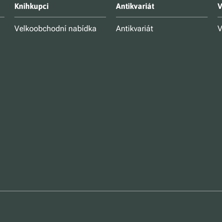
Knihkupci
Antikvariát
V
Velkoobchodní nabídka
Antikvariát
V