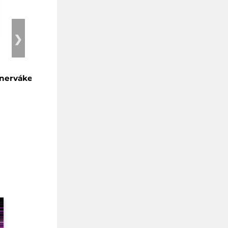
❯
s nervákem
Takový bezvadný chlap…
…jen žít se s ním nedá
Novák Tomáš
Kč 119
Kč
107
(sleva 10 %)