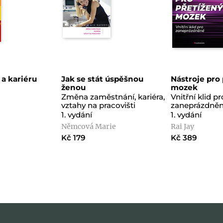
 a kariéru
Jak se stát úspěšnou
Nástroje pro
ženou
mozek
Změna zaměstnání, kariéra,
Vnitřní klid pr
vztahy na pracovišti
zaneprázdně
1. vydání
1. vydání
Němcová Marie
Rai Jay
Kč 179
Kč 389