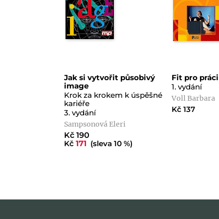
Jak si vytvořit působivý
Fit pro práci
image
1. vydání
Krok za krokem k úspěšné
Voll Barbara
kariéře
Kč 137
3. vydání
Sampsonová Eleri
Kč 190
Kč
171
(sleva 10 %)