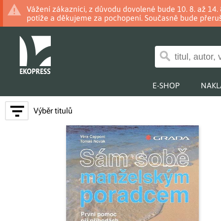
Vážení zákazníci, z důvodu dovolené bude 10. 8. až 14
potíže a děkujeme za pochopení. Současně bude přeruš
E-SHOP
NAKL
Výběr titulů