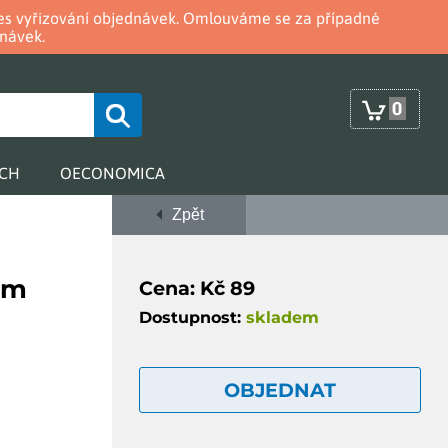
oces vyřizování objednávek. Omlouváme se za případné
návek.
0
RCH
OECONOMICA
Zpět
em
Cena: Kč 89
Dostupnost:
skladem
OBJEDNAT