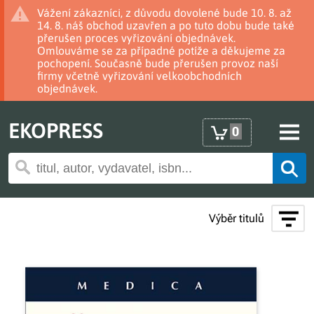
Vážení zákazníci, z důvodu dovolené bude 10. 8. až
14. 8. náš obchod uzavřen a po tuto dobu bude také
přerušen proces vyřizování objednávek.
Omlouváme se za případné potíže a děkujeme za
pochopení. Současně bude přerušen provoz naší
firmy včetně vyřizování velkoobchodních
objednávek.
EKOPRESS
0
Výběr titulů