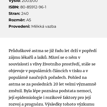
Vyšlo:
2003/00
ISBN:
80-85912-96-1
Stran:
240
Rozměr:
A5
Provedeni:
Měkká vazba
Průduškové astma se již řadu let drží v popředí
zájmu lékařů a laiků. Mluví se o něm v
souvislosti s vlivy životního prostředí, stále se
objevuje v populárních článcích v tisku a v
populárně naučných pořadech. Pohled na
astma se za posledních 20 let velmi významně
změnil. Byla lépe poznána podstata nemoci,
její epidemiologie i rozikové faktory pro její
rozvoj a prognózu. Výsledky tohoto výzkumu