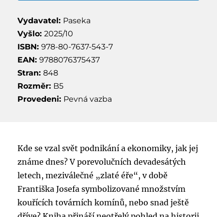
Vydavatel:
Paseka
Vyšlo:
2025/10
ISBN:
978-80-7637-543-7
EAN:
9788076375437
Stran:
848
Rozměr:
B5
Provedeni:
Pevná vazba
Kde se vzal svět podnikání a ekonomiky, jak jej
známe dnes? V porevolučních devadesátých
letech, meziválečné „zlaté éře“, v době
Františka Josefa symbolizované množstvím
kouřících továrních komínů, nebo snad ještě
dříve? Kniha přináší neotřelý pohled na historii