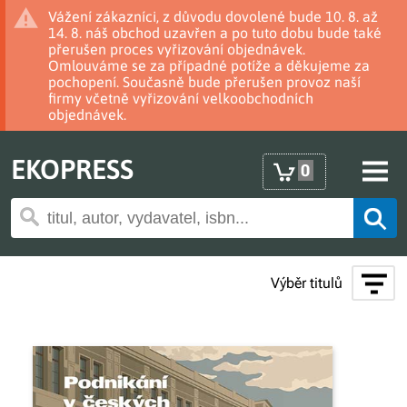
Vážení zákazníci, z důvodu dovolené bude 10. 8. až
14. 8. náš obchod uzavřen a po tuto dobu bude také
přerušen proces vyřizování objednávek.
Omlouváme se za případné potíže a děkujeme za
pochopení. Současně bude přerušen provoz naší
firmy včetně vyřizování velkoobchodních
objednávek.
EKOPRESS
0
Výběr titulů