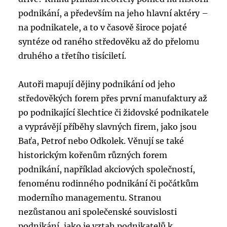
podnikání, a především na jeho hlavní aktéry –
na podnikatele, a to v časově široce pojaté
syntéze od raného středověku až do přelomu
druhého a třetího tisíciletí.
Autoři mapují dějiny podnikání od jeho
středověkých forem přes první manufaktury až
po podnikající šlechtice či židovské podnikatele
a vyprávějí příběhy slavných firem, jako jsou
Baťa, Petrof nebo Odkolek. Věnují se také
historickým kořenům různých forem
podnikání, například akciových společností,
fenoménu rodinného podnikání či počátkům
moderního managementu. Stranou
nezůstanou ani společenské souvislosti
podnikání, jako je vztah podnikatelů k